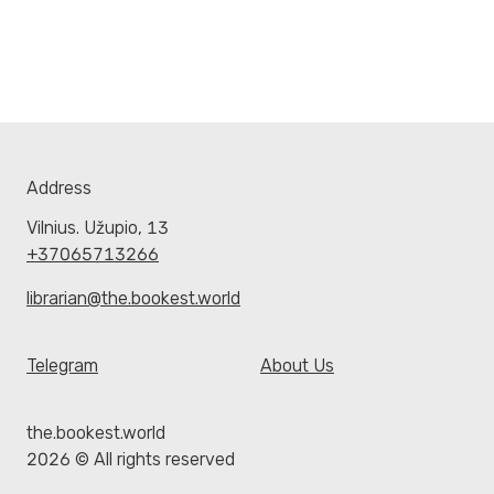
Address
Vilnius. Užupio, 13
+37065713266
librarian@the.bookest.world
Telegram
About Us
the.bookest.world
2026 © All rights reserved