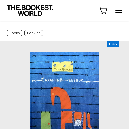
Books
For kids
RUS