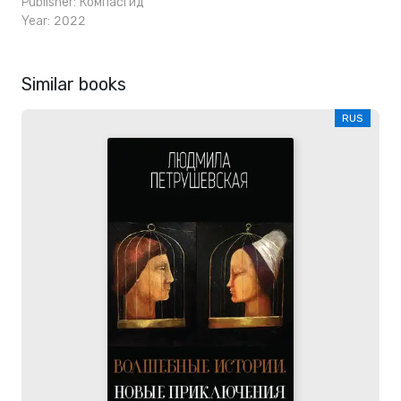
Publisher:
КомпасГид
Year: 2022
Similar books
RUS