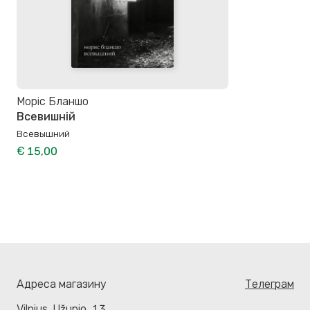
Моріс Бланшо
Всевишній
Всевышний
€ 15,00
Адреса магазину
Телеграм
Vilnius. Užupio, 13