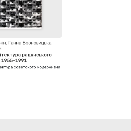
нін, Ганна Броновицька,
н
хітектура радянського
 1955-1991
тектура советского модернизма