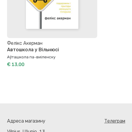
Фелікс Акерман
Автошкола у Вільнюсі
Аўташкола па-виіленску
€ 13,00
Адреса магазину
Телеграм
Vilnius. Užupio, 13