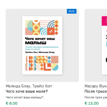
RUS
Мелінда Блау, Трейсі Хогг
Масару Ібук
Чого хоче ваше маля?
Після трьох
Чего хочет ваш малыш?
После трех у
€ 8,00
€ 15,00