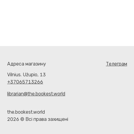
Адреса магазину
Телеграм
Vilnius. Užupio, 13
+37065713266
librarian@the.bookest.world
the.bookest.world
2026 © Всі права захищені