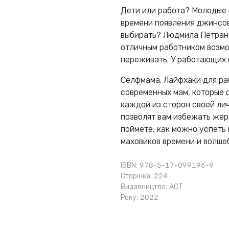
Дети или работа? Молодые 
времени появления джинсов 
выбирать? Людмила Петрано
отличным работником возмо
переживать. У работающих 
Селфмама. Лайфхаки для ра
современных мам, которые 
каждой из сторон своей лич
позволят вам избежать жерт
поймете, как можно успеть 
маховиков времени и волше
ISBN: 978-5-17-099196-9
Сторінка: 224
Видавництво:
АСТ
Року: 2022