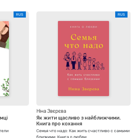
RUS
RUS
Ніна Звєрєва
мці
Як жити щасливо з найближчими.
Книга про кохання
тели
Семья что надо: Как жить счастливо с самыми
близкими. Книга о любви