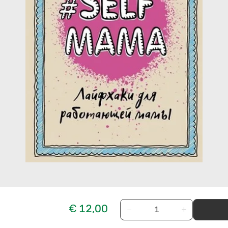
€ 12,00
−
+