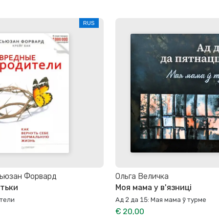
RUS
Сьюзан Форвард
Ольга Величка
атьки
Моя мама у в'язниці
тели
Ад 2 да 15: Мая мама ў турме
€ 20,00