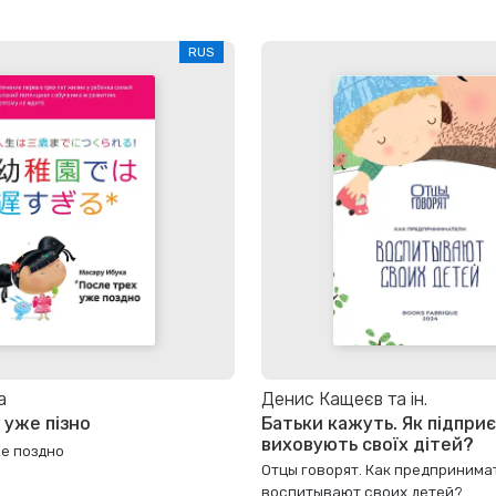
RUS
а
Денис Кащеєв та ін.
 уже пізно
Батьки кажуть. Як підприє
виховують своїх дітей?
же поздно
Отцы говорят. Как предпринима
воспитывают своих детей?