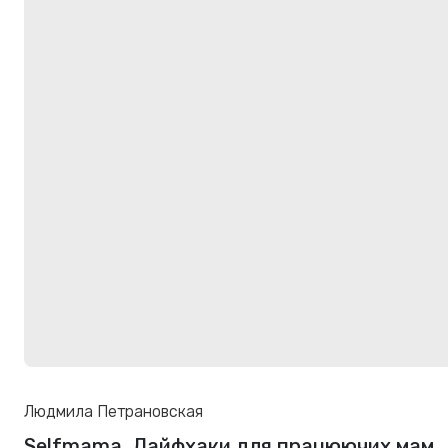
Людмила Петрановская
Selfmama. Лайфхаки для працюючих мам