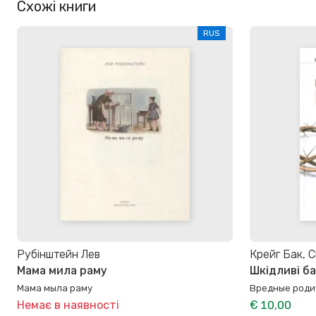
Схожі книги
RUS
Рубінштейн Лев
Крейг Бак, 
Мама мила раму
Шкідливі б
Мама мыла раму
Вредные роди
Немає в наявності
€ 10,00