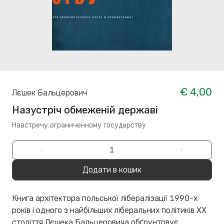
€ 4,00
Лєшек Бальцерович
Назустріч обмеженій державі
Навстречу ограниченному государству
−
+
Додати в кошик
Книга архітектора польської лібералізації 1990-х
років і одного з найбільших ліберальних політиків XX
століття Лєшека Бальцеровича обґрунтовує