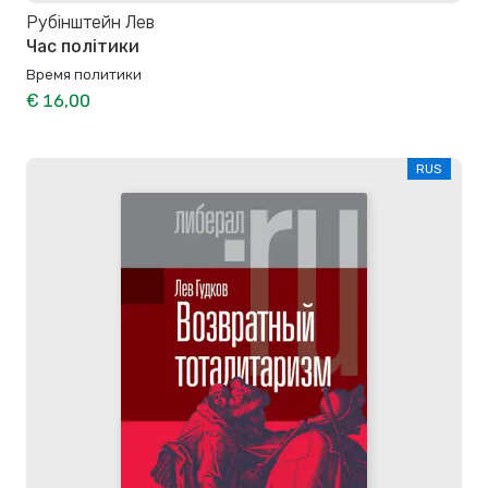
Рубінштейн Лев
Час політики
Время политики
€ 16,00
RUS