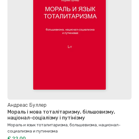
Андреас Буллер
Мораль і мова тоталітаризму, більшовизму,
націонал-соціалізму і путінізму
Мораль и язык тоталитаризма, большевизма, национал-
социализма и путинизма
€ 22,00