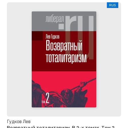
RUS
Гудков Лев
Возвратный тоталитаризм. В 2-х томах. Том 2