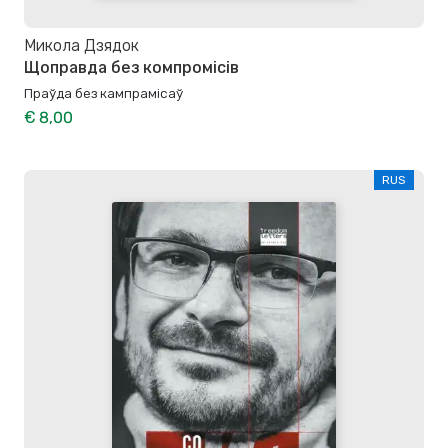
Микола Дзядок
Щоправда без компромісів
Праўда без кампрамісаў
€ 8,00
RUS