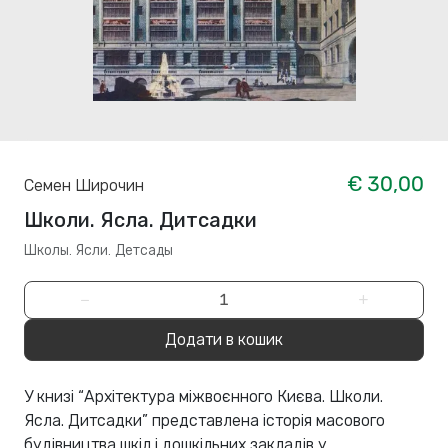
€ 30,00
Семен Широчин
Школи. Ясла. Дитсадки
Школы. Ясли. Детсады
−
+
Додати в кошик
У книзі “Архітектура міжвоєнного Києва. Школи.
Ясла. Дитсадки” представлена історія масового
будівництва шкіл і дошкільних закладів у