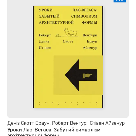
Деніз Скотт Браун, Роберт Вентурі, Стівен Айзенур
Уроки Лас-Вегаса. Забутий символізм
архітектурної форми