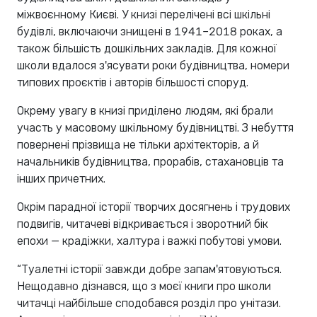
міжвоєнному Києві. У книзі перелічені всі шкільні
будівлі, включаючи знищені в 1941–2018 роках, а
також більшість дошкільних закладів. Для кожної
школи вдалося з'ясувати роки будівництва, номери
типових проєктів і авторів більшості споруд.
Окрему увагу в книзі приділено людям, які брали
участь у масовому шкільному будівництві. З небуття
повернені прізвища не тільки архітекторів, а й
начальників будівництва, прорабів, стахановців та
інших причетних.
Окрім парадної історії творчих досягнень і трудових
подвигів, читачеві відкривається і зворотний бік
епохи — крадіжки, халтура і важкі побутові умови.
“Туалетні історії завжди добре запам'ятовуються.
Нещодавно дізнався, що з моєї книги про школи
читачці найбільше сподобався розділ про унітази.