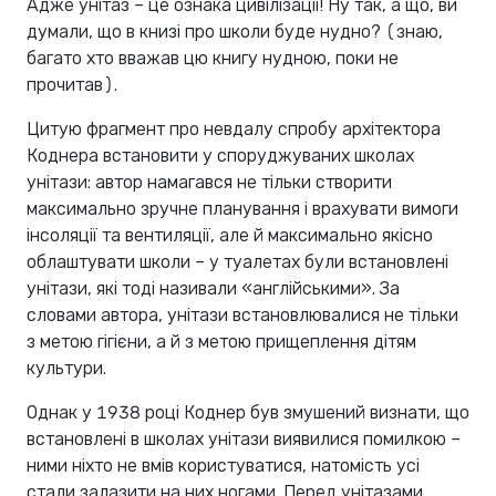
Адже унітаз – це ознака цивілізації! Ну так, а що, ви
думали, що в книзі про школи буде нудно? (знаю,
багато хто вважав цю книгу нудною, поки не
прочитав).
Цитую фрагмент про невдалу спробу архітектора
Коднера встановити у споруджуваних школах
унітази: автор намагався не тільки створити
максимально зручне планування і врахувати вимоги
інсоляції та вентиляції, але й максимально якісно
облаштувати школи – у туалетах були встановлені
унітази, які тоді називали «англійськими». За
словами автора, унітази встановлювалися не тільки
з метою гігієни, а й з метою прищеплення дітям
культури.
Однак у 1938 році Коднер був змушений визнати, що
встановлені в школах унітази виявилися помилкою –
ними ніхто не вмів користуватися, натомість усі
стали залазити на них ногами. Перед унітазами