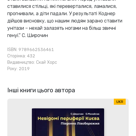
ставилися стільці, які переверталися, ламалися,
прогнивали, а діти падали. У результаті Коднер
дійшов висновку, що нашим людям зарано ставити
унітази – нехай залазять ногами на більш звичні
генуї.” С. Широчин
ISBN: 9789662536461
Сторінка: 432
Видавництво:
Скай Хорс
Року: 2019
Інші книги цього автора
UKR