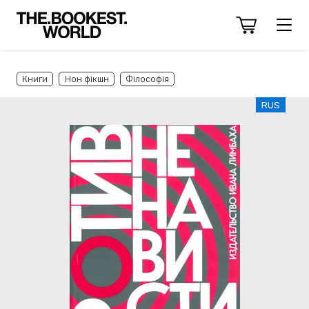
Книги
Нон фікшн
Філософія
RUS