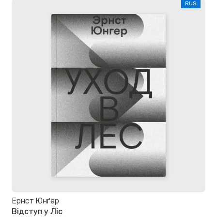
RUS
Ернст Юнґер
Відступ у Ліс