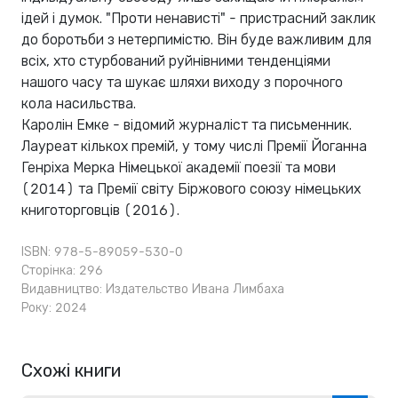
ідей і думок. "Проти ненависті" - пристрасний заклик
до боротьби з нетерпимістю. Він буде важливим для
всіх, хто стурбований руйнівними тенденціями
нашого часу та шукає шляхи виходу з порочного
кола насильства.
Каролін Емке - відомий журналіст та письменник.
Лауреат кількох премій, у тому числі Премії Йоганна
Генріха Мерка Німецької академії поезії та мови
(2014) та Премії світу Біржового союзу німецьких
книготорговців (2016).
ISBN: 978-5-89059-530-0
Сторінка: 296
Видавництво:
Издательство Ивана Лимбаха
Року: 2024
Схожі книги