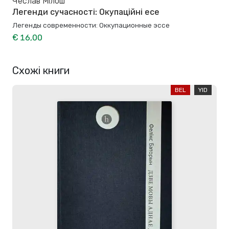
Чеслав Мілош
Легенди сучасності: Окупаційні есе
Легенды современности: Оккупационные эссе
€ 16,00
Схожі книги
BEL
YID