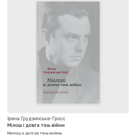
Ірена Грудзинська-Гросс
Мілош і довга тінь війни
Милош и долгая тень войны