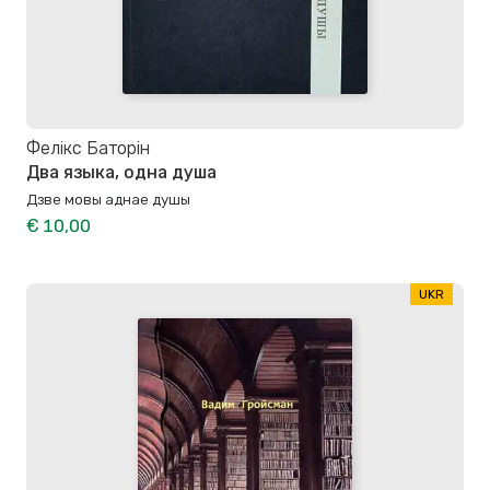
Фелікс Баторін
Два языка, одна душа
Дзве мовы аднае душы
€ 10,00
UKR