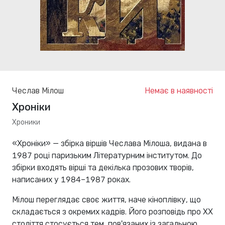
Чеслав Мілош
Немає в наявності
Хроніки
Хроники
«Хроніки» — збірка віршів Чеслава Мілоша, видана в
1987 році паризьким Літературним інститутом. До
збірки входять вірші та декілька прозових творів,
написаних у 1984–1987 роках.
Мілош переглядає своє життя, наче кіноплівку, що
складається з окремих кадрів. Його розповідь про ХХ
століття стосується тем, пов'язаних із загальною