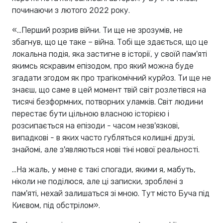
починаючи з лютого 2022 року.
«...Перший розрив війни. Ти ще не зрозумів, не
збагнув, що це таке – війна. Тобі ще здається, що це
локальна подія, яка застигне в історії, у своїй пам'яті
якимсь яскравим епізодом, про який можна буде
згадати згодом як про трагікомічний курйоз. Ти ще не
знаєш, що саме в цей момент твій світ розлетівся на
тисячі безформних, потворних уламків. Світ людини
перестає бути цільною власною історією і
розсипається на епізоди - часом незв'язкові,
випадкові - в яких часто губляться колишні друзі,
знайомі, але з'являються нові тіні нової реальності.
...На жаль, у мене є такі спогади, якими я, мабуть,
ніколи не поділюся, але ці записки, зроблені з
пам'яті, нехай залишаться зі мною. Тут місто Буча під
Києвом, під обстрілом».