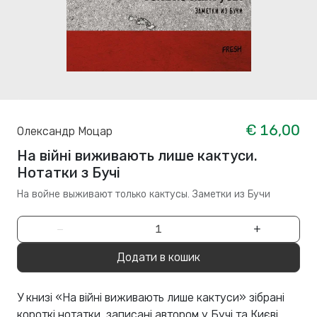
€ 16,00
Олександр Моцар
На війні виживають лише кактуси.
Нотатки з Бучі
На войне выживают только кактусы. Заметки из Бучи
−
+
Додати в кошик
У книзі «На війні виживають лише кактуси» зібрані
короткі нотатки, записані автором у Бучі та Києві,