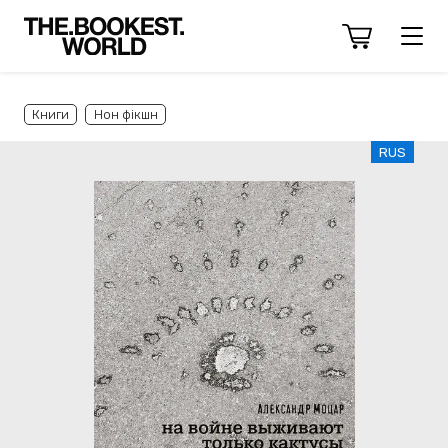
Книги
Нон фікшн
RUS