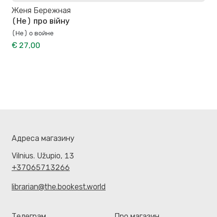
Женя Бережная
(Не) про війну
(Не) о войне
€ 27,00
Адреса магазину
Vilnius. Užupio, 13
+37065713266
librarian@the.bookest.world
Телеграм
Про магазин