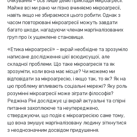
очікування – ось лише деякі приклади мікроагресії.
Майже всі ми рано чи пізно вчиняємо мікроагресії,
навіть якщо не збираємося цього робити. Однак з
часом повторювані мікроагресії можуть завдати
багато шкоди, нагадуючи членам маргіналізованих
груп про їх ущемлене становище.
«Етика мікроагресії» – вкрай необхідне та зрозуміло
написане дослідження цієї всюдисущої, але
складної проблеми. Що таке мікроагресія та як
зрозуміти, коли вона має місце? Чи можемо ми
відповідати за мікроагресію, і якщо так, то як? Як на
цю проблему впливають соціальні мережі? Яку роль
розумінні мікроагресії може зіграти філософія?
Реджіна Ріні досліджує ці вкрай актуальні та спірні
питання захоплююче та неупереджено,
стверджуючи, що подія є мікроагресією саме тому,
що вона змушує маргіналізовану людину зіткнутися
з неоднозначним досвідом придушення.