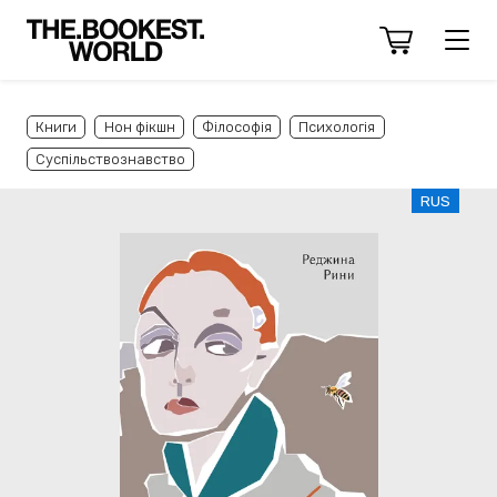
Книги
Нон фікшн
Філософія
Психологія
Суспільствознавство
RUS