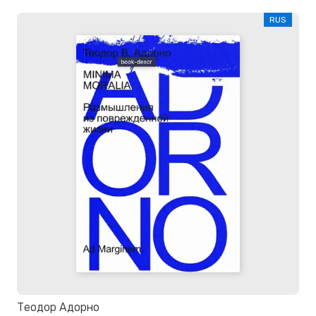
RUS
Теодор Адорно