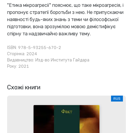
"Етика мікроагресії" пояснює, що таке мікроагресія, і
пропонує стратегії боротьби з нею. Не припускаючи
наявності будь-яких знань з теми чи філософської
підготовки, вона зрозумілою мовою демістифікує
спірну та надзвичайно важливу тему.
ISBN: 978-5-93255-670-2
Сторінка: 2024
Видавництво:
Изд-во Института Гайдара
Року: 2021
Схожі книги
RUS