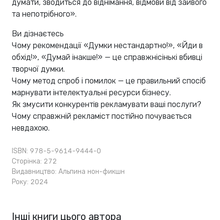
думати, зводиться до віднімання, відмови від зайвого
та непотрібного».
Ви дізнаєтесь
Чому рекомендації «Думки нестандартно!», «Йди в
обхід!», «Думай інакше!» — це справжнісінькі вбивці
творчої думки.
Чому метод спроб і помилок — це правильний спосіб
марнувати інтелектуальні ресурси бізнесу.
Як змусити конкурентів рекламувати ваші послуги?
Чому справжній рекламіст постійно почувається
невдахою.
ISBN: 978-5-9614-9444-0
Сторінка: 272
Видавництво:
Альпина нон-фикшн
Року: 2024
Інші книги цього автора