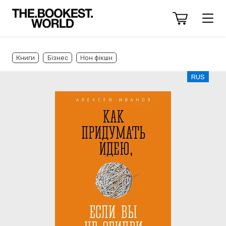
Книги
Бізнес
Нон фікшн
RUS