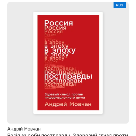
RUS
Андрій Мовчан
Росія за доби постправди. Здоровий глузд проти