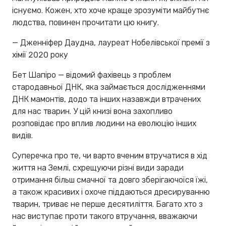
існуємо. Кожен, хто хоче краще зрозуміти майбутнє
людства, повинен прочитати цю книгу.
— Дженніфер Даудна, лауреат Нобелівської премії з
хімії 2020 року
Бет Шапіро — відомий фахівець з проблем
стародавньої ДНК, яка займається дослідженнями
ДНК мамонтів, додо та інших назавжди втрачених
для нас тварин. У цій книзі вона захопливо
розповідає про вплив людини на еволюцію інших
видів.
Суперечка про те, чи варто вченим втручатися в хід
життя на Землі, схрещуючи різні види заради
отримання більш смачної та довго зберігаючоїся їжі,
а також красивих і охоче піддаються дресируванню
тварин, триває не перше десятиліття. Багато хто з
нас виступає проти такого втручання, вважаючи