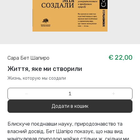
€ 22,00
Сара Бет Шапиро
Життя, яке ми створили
Жизнь, которую мы создали
−
+
Додати в кошик
Блискуче поєднавши науку, природознавство та
власний досвід, Бет Шапіро показує, що наш вид
маніпулював природою майже стільки ж, скільки ми