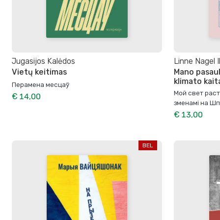
Jugasijos Kalėdos
Linne Nagel I
Vietų keitimas
Mano pasaul
klimato kai
Перамена месцаў
Мой свет раст
€ 14,00
зменамі на Шп
€ 13,00
BEL