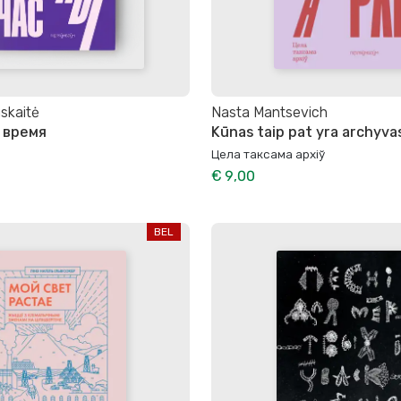
skaitė
Nasta Mantsevich
 время
Kūnas taip pat yra archyva
Цела таксама архіў
€ 9,00
BEL