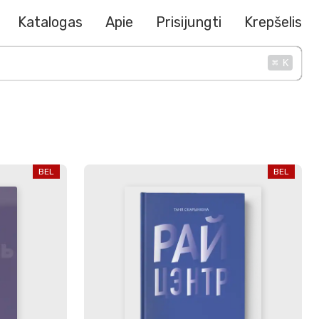
Katalogas
Apie
Prisijungti
Krepšelis
⌘
K
BEL
BEL