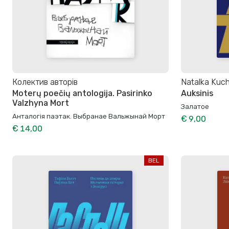
Колектив авторів
Natalka Kuc
Moterų poečių antologija. Pasirinko
Auksinis
Valzhyna Mort
Залатое
Анталогія паэтак. Выбранае Вальжынай Морт
€ 9,00
€ 14,00
BEL