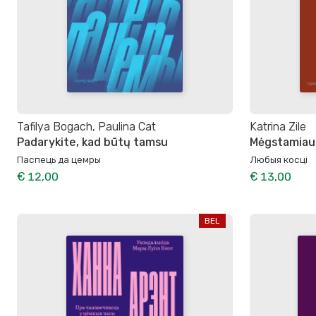
Tafilya Bogach, Paulina Cat
Katrina Zile
Padarykite, kad būtų tamsu
Mėgstamiaus
Паспець да цемры
Любыя косці
€ 12,00
€ 13,00
BEL