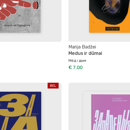
Marija Badžei
Medus ir dūmai
Мёд і дым
€ 7,00
BEL