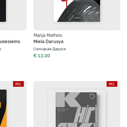
Marija Mathios
lusiesiems
Miela Darusya
х
Салодкая Даруся
€ 12,00
BEL
BEL