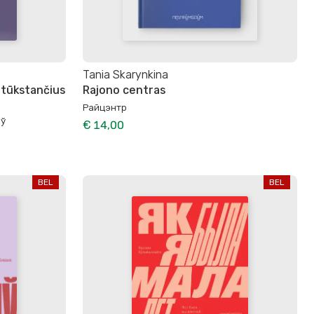
Tania Skarynkina
 tūkstančius
Rajono centras
Райцэнтр
ў
€ 14,00
BEL
BEL