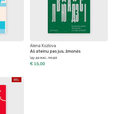
Аlena Kozlova
Aš ateinu pas jus, žmonės
Іду да вас, людзі
€ 15,00
BEL