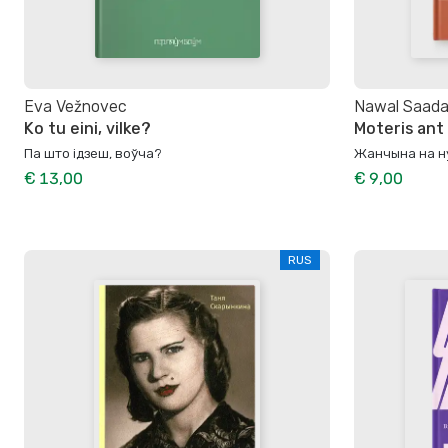
Eva Vežnovec
Nawal Saada
Ko tu eini, vilke?
Moteris ant 
Па што ідзеш, воўча?
Жанчына на н
€ 13,00
€ 9,00
RUS