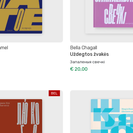
hmel
Bella Chagall
Uždegtos žvakės
Запаленыя свечкі
€ 20,00
BEL