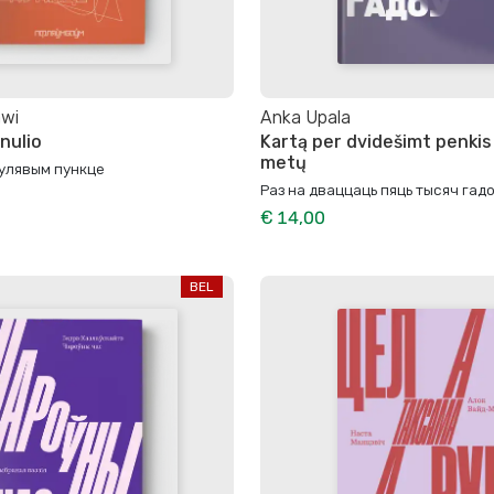
wi
Anka Upala
nulio
Kartą per dvidešimt penkis
metų
улявым пункце
Раз на дваццаць пяць тысяч гадо
€ 14,00
BEL