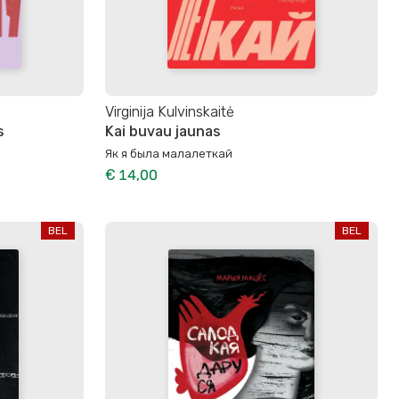
Virginija Kulvinskaitė
s
Kai buvau jaunas
Як я была малалеткай
€ 14,00
BEL
BEL