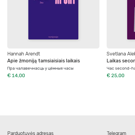
Hannah Arendt
Svetlana Alek
Apie žmoniją tamsiaisiais laikais
Laikas sec
Пра чалавечнасць у цёмныя часы
Час second-h
€ 14,00
€ 25,00
Parduotuvės adresas
Telegram