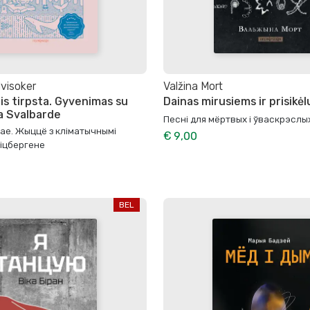
lvisoker
Valžina Mort
is tirpsta. Gyvenimas su
Dainas mirusiems ir prisikė
ta Svalbarde
Песні для мёртвых і ўваскрэслы
ае. Жыццё з кліматычнымі
€ 9,00
іцбергене
BEL