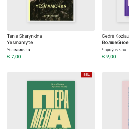
Tania Skarynkina
Gedrė Kozlau
Yesmamyte
Волшебное
Yesмамочка
Чароўны час
€ 7,00
€ 9,00
BEL