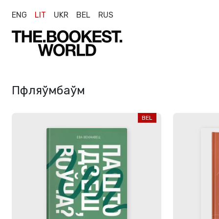
ENG
LIT
UKR
BEL
RUS
Пфляўмбаўм
BEL