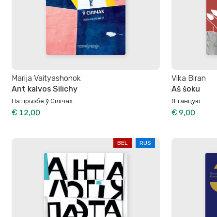
Marija Vaityashonok
Vika Biran
Ant kalvos Silichy
Aš šoku
На прызбе ў Сілічах
Я танцую
€ 12,00
€ 9,00
BEL
RUS