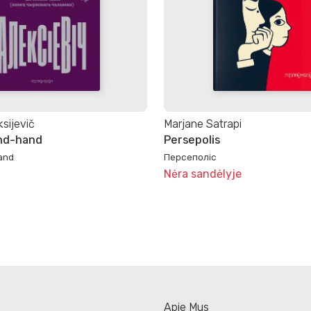
sijevič
Marjane Satrapi
ond-hand
Persepolis
and
Персеполіс
Nėra sandėlyje
Apie Mus