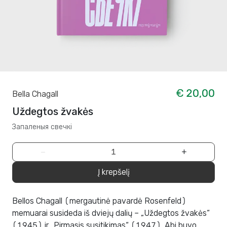
€ 20,00
Bella Chagall
Uždegtos žvakės
Запаленыя свечкі
−
+
Į krepšelį
Bellos Chagall (mergautinė pavardė Rosenfeld)
memuarai susideda iš dviejų dalių – „Uždegtos žvakės“
(1945) ir „Pirmasis susitikimas“ (1947). Abi buvo