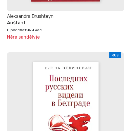
Aleksandra Brushteyn
Auštant
В рассветный час
Nėra sandėlyje
RUS