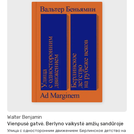
Walter Benjamin
Vienpusė gatvė. Berlyno vaikystė amžių sandūroje
Улица с односторонним движением. Берлинское детство на