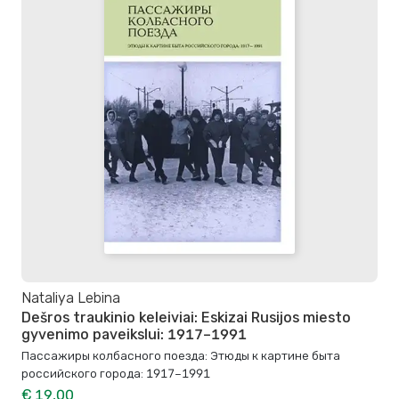
Nataliya Lebina
Dešros traukinio keleiviai: Eskizai Rusijos miesto
gyvenimo paveikslui: 1917–1991
Пассажиры колбасного поезда: Этюды к картине быта
российского города: 1917–1991
€ 19,00