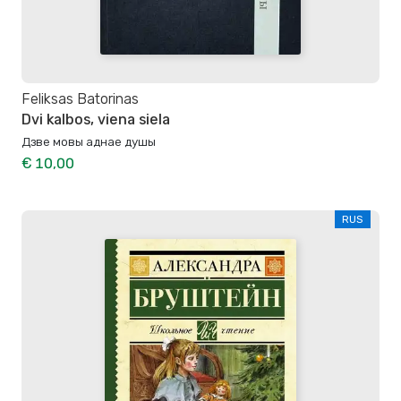
Feliksas Batorinas
Dvi kalbos, viena siela
Дзве мовы аднае душы
€ 10,00
RUS