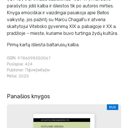
parašytos jidiš kalba ir išleistos tik po autorės mirties.
Knyga emociškai ir vaizdingai pasakoja apie Bellos
vaikystę, jos pažintį su Marcu Chagall'u ir atveria
skaitytojui Vitebsko gyvenimą XIX a. pabaigoje ir XX a.
pradžioje – mieste, kuriame buvo turtinga žydų kultūra.
Pirmą kartą išleista baltarusių kalba.
ISBN: 9786098350067
Puslapiai: 424
Publisher:
Пфляўмбаўм
Metai: 2025
Panašios knygos
RUS