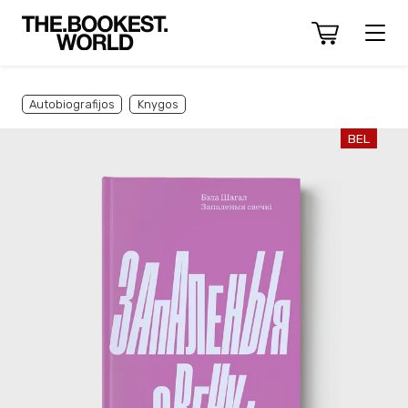
Autobiografijos
Knygos
BEL