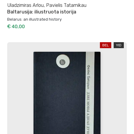
Uladzimiras Arlou, Pavielis Tatarnikau
Baltarusija: iliustruota istorija
Belarus: an illustrated history
€ 40,00
BEL
YID