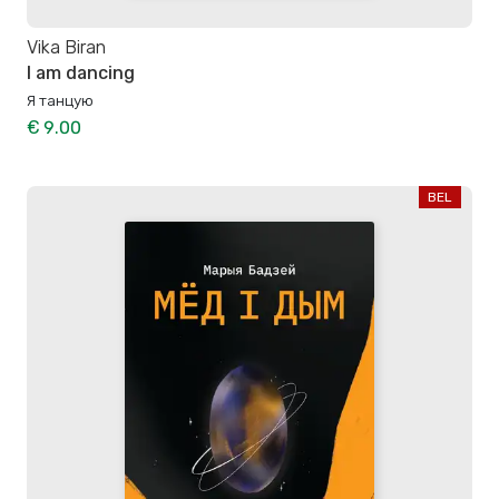
Vika Biran
I am dancing
Я танцую
€ 9.00
BEL