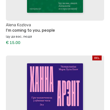
Аlena Kozlova
I'm coming to you, people
Іду да вас, людзі
€ 15.00
BEL