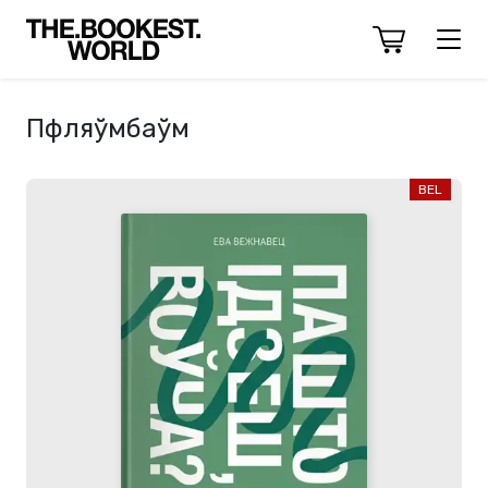
Пфляўмбаўм
BEL