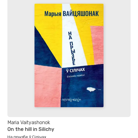
Maria Vaityashonok
On the hill in Silichy
На прызбе ў Сілічах