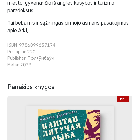
miesto, gyvenančio iš anglies kasybos ir turizmo,
paradoksus.
Tai bebaimis ir sąžiningas pirmojo asmens pasakojimas
apie Arktį.
ISBN: 9786099637174
Puslapiai: 220
Publisher:
Пфляўмбаўм
Metai: 2023
Panašios knygos
BEL