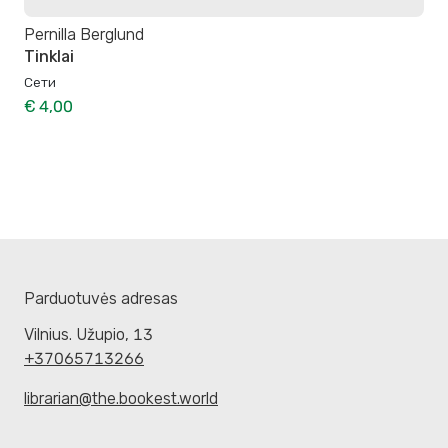
Pernilla Berglund
Tinklai
Сети
€ 4,00
Parduotuvės adresas
Vilnius. Užupio, 13
+37065713266
librarian@the.bookest.world