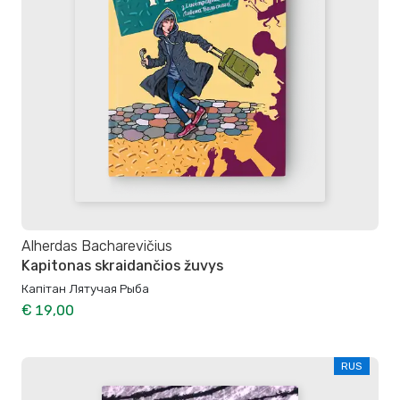
Alherdas Bacharevičius
Kapitonas skraidančios žuvys
Капітан Лятучая Рыба
€ 19,00
RUS