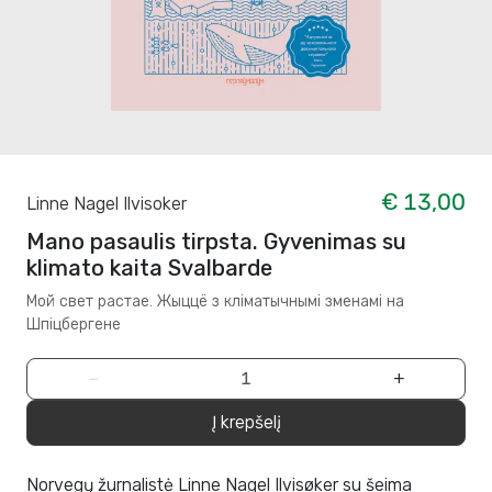
€ 13,00
Linne Nagel Ilvisoker
Mano pasaulis tirpsta. Gyvenimas su
klimato kaita Svalbarde
Мой свет растае. Жыццё з кліматычнымі зменамі на
Шпіцбергене
−
+
Į krepšelį
Norvegų žurnalistė Linne Nagel Ilvisøker su šeima