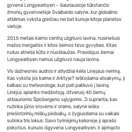
gyvena Longyearbyen – šiauriausioje tūkstančio
žmonių gyvenvietėje Svalbardo salyne, kur globalinis
atšilimas vyksta greičiau nei bet kurioje kitoje planetos
vietoje.
2015 metais kaimo centrą užgriuvo lavina, nusinešusi
mažos mergaitės ir kitos šeimos tėvo gyvybes. Kitas
ruduo atnešė liūtis ir nuošliaužas. Prasidėjus žiemai
Longyearbyen namus užgriuvo nauja lavina.
Vis dažnesnės audros ir atlydžiai kelia Linėjaus nerimą.
Kas vyksta jos kaime ir Arktyje? Ieškodama atsakymų, ji
kalbasi su meteorologe, kuri pati pakliuvo į laviną.
Linėjus aplanko medžiotoją, ištvėrusį 40 žiemų
atšiauriomis Špicbergeno sąlygomis. Ji supranta, kas
nutinka jūros srovėms ir orams, salyne ieško
priešistorinių miškų pėdsakų, o žygiuodama su vaikais
sutinka tris lokius. Savo tyrinėjimų kelionėje ji aprašo
pokyčius, kuriuos išgyvena Longyearbyen, ir apmąsto