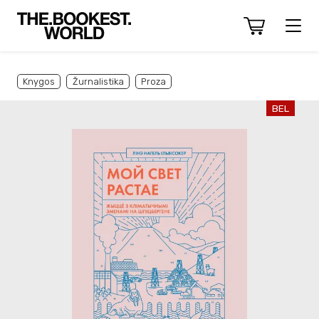
Knygos
Žurnalistika
Proza
BEL