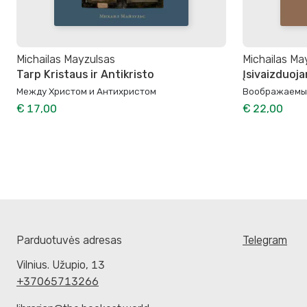
Michailas Mayzulsas
Michailas Ma
Tarp Kristaus ir Antikristo
Įsivaizduoj
Между Христом и Антихристом
Воображаемы
€ 17,00
€ 22,00
Parduotuvės adresas
Telegram
Vilnius. Užupio, 13
+37065713266