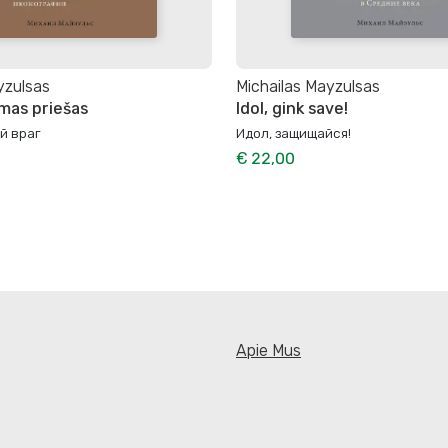
yzulsas
Michailas Mayzulsas
amas priešas
Idol, gink save!
й враг
Идол, защищайся!
€ 22,00
Apie Mus