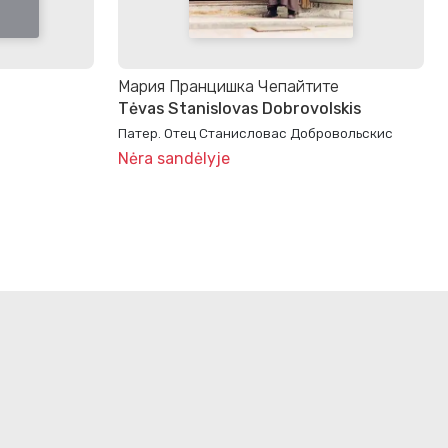
Мария Пранцишка Чепайтите
Tėvas Stanislovas Dobrovolskis
Патер. Отец Станисловас Добровольскис
Nėra sandėlyje