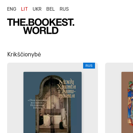
ENG
LIT
UKR
BEL
RUS
Krikščionybė
RUS