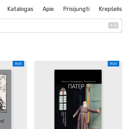
Katalogas
Apie
Prisijungti
Krepšelis
⌘
K
RUS
RUS