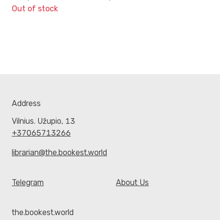
Out of stock
Address
Vilnius. Užupio, 13
+37065713266
librarian@the.bookest.world
Telegram
About Us
the.bookest.world