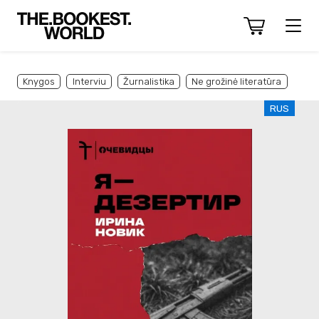
Knygos
Interviu
Žurnalistika
Ne grožinė literatūra
RUS