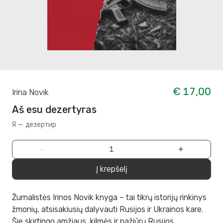
€ 17,00
Irina Novik
Aš esu dezertyras
Я — дезертир
−
+
Į krepšelį
Žurnalistės Irinos Novik knyga – tai tikrų istorijų rinkinys
žmonių, atsisakiusių dalyvauti Rusijos ir Ukrainos kare.
Šie skirtingo amžiaus, kilmės ir pažiūrų Rusijos