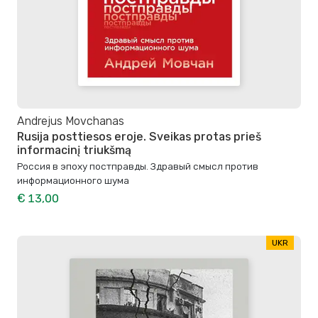
Andrejus Movchanas
Rusija posttiesos eroje. Sveikas protas prieš
informacinį triukšmą
Россия в эпоху постправды. Здравый смысл против
информационного шума
€ 13,00
UKR