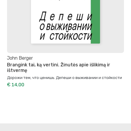
John Berger
Brangink tai, ką vertini. Žinutės apie išlikimą ir
ištvermę
Дорожи тем, что ценишь. Депеши о выживании и стойкости
€ 14,00