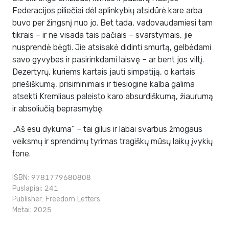
Federacijos piliečiai dėl aplinkybių atsidūrė kare arba
buvo per žingsnį nuo jo. Bet tada, vadovaudamiesi tam
tikrais – ir ne visada tais pačiais – svarstymais, jie
nusprendė bėgti. Jie atsisakė didinti smurtą, gelbėdami
savo gyvybes ir pasirinkdami laisvę – ar bent jos viltį.
Dezertyrų, kuriems kartais jauti simpatiją, o kartais
priešiškumą, prisiminimais ir tiesiogine kalba galima
atsekti Kremliaus paleisto karo absurdiškumą, žiaurumą
ir absoliučią beprasmybę.
„Aš esu dykuma“ – tai gilus ir labai svarbus žmogaus
veiksmų ir sprendimų tyrimas tragiškų mūsų laikų įvykių
fone.
ISBN: 9781779680808
Puslapiai: 241
Publisher:
Freedom Letters
Metai: 2025