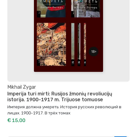
Mikhail Zygar
Imperija turi mirti: Rusijos žmonių revoliucijų
istorija. 1900-1917 m. Trijuose tomuose
Империя должна умереть: История русских революций в
лицах. 1900-1917. В трёх томах
€ 15,00