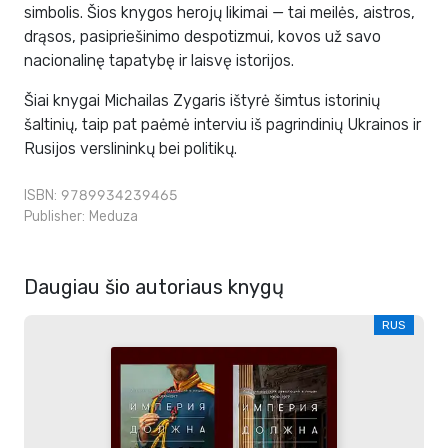
simbolis. Šios knygos herojų likimai — tai meilės, aistros,
drąsos, pasipriešinimo despotizmui, kovos už savo
nacionalinę tapatybę ir laisvę istorijos.
Šiai knygai Michailas Zygaris ištyrė šimtus istorinių
šaltinių, taip pat paėmė interviu iš pagrindinių Ukrainos ir
Rusijos verslininkų bei politikų.
ISBN: 9789934239465
Publisher:
Meduza
Daugiau šio autoriaus knygų
RUS