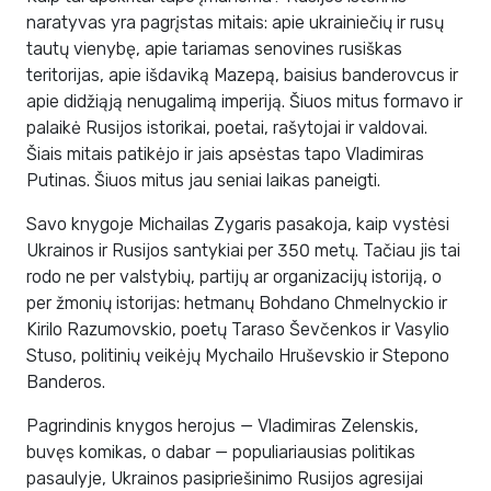
naratyvas yra pagrįstas mitais: apie ukrainiečių ir rusų
tautų vienybę, apie tariamas senovines rusiškas
teritorijas, apie išdaviką Mazepą, baisius banderovcus ir
apie didžiąją nenugalimą imperiją. Šiuos mitus formavo ir
palaikė Rusijos istorikai, poetai, rašytojai ir valdovai.
Šiais mitais patikėjo ir jais apsėstas tapo Vladimiras
Putinas. Šiuos mitus jau seniai laikas paneigti.
Savo knygoje Michailas Zygaris pasakoja, kaip vystėsi
Ukrainos ir Rusijos santykiai per 350 metų. Tačiau jis tai
rodo ne per valstybių, partijų ar organizacijų istoriją, o
per žmonių istorijas: hetmanų Bohdano Chmelnyckio ir
Kirilo Razumovskio, poetų Taraso Ševčenkos ir Vasylio
Stuso, politinių veikėjų Mychailo Hruševskio ir Stepono
Banderos.
Pagrindinis knygos herojus — Vladimiras Zelenskis,
buvęs komikas, o dabar — populiariausias politikas
pasaulyje, Ukrainos pasipriešinimo Rusijos agresijai