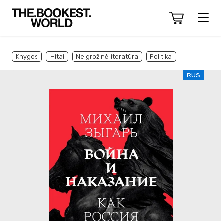
Knygos
Hitai
Ne grožinė literatūra
Politika
RUS