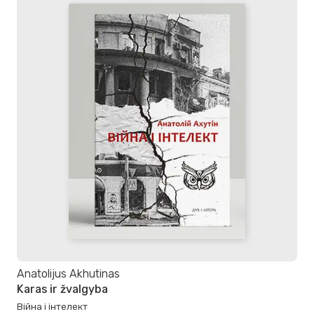
Anatolijus Akhutinas
Karas ir žvalgyba
Війна і інтелект