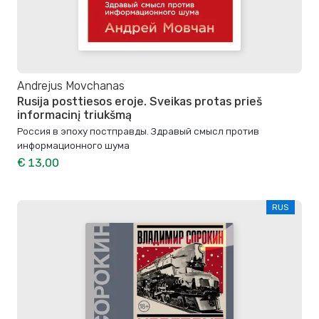
Andrejus Movchanas
Rusija posttiesos eroje. Sveikas protas prieš
informacinį triukšmą
Россия в эпоху постправды. Здравый смысл против
информационного шума
€ 13,00
RUS