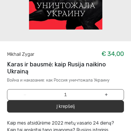
€ 34,00
Mikhail Zygar
Karas ir bausmė: kaip Rusija naikino
Ukrainą
Война и наказание: как Россия уничтожала Украину
−
+
Į krepšelį
Kaip mes atsidūrėme 2022 metų vasario 24 dieną?
Kaip tai apskritai tapo įmanoma? Rusijos istorinis