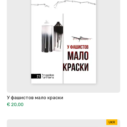
У фашистов мало краски
€ 20,00
UKR