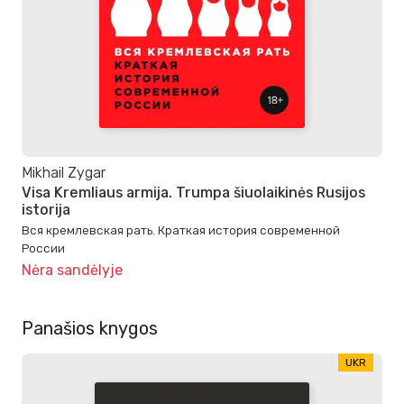
Mikhail Zygar
Visa Kremliaus armija. Trumpa šiuolaikinės Rusijos
istorija
Вся кремлевская рать. Краткая история современной
России
Nėra sandėlyje
Panašios knygos
UKR