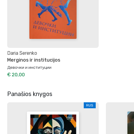
Daria Serenko
Merginos ir institucijos
Девочки и институции
€ 20,00
Panašios knygos
RUS