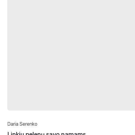
Daria Serenko
Linkiu pelenų savo namams