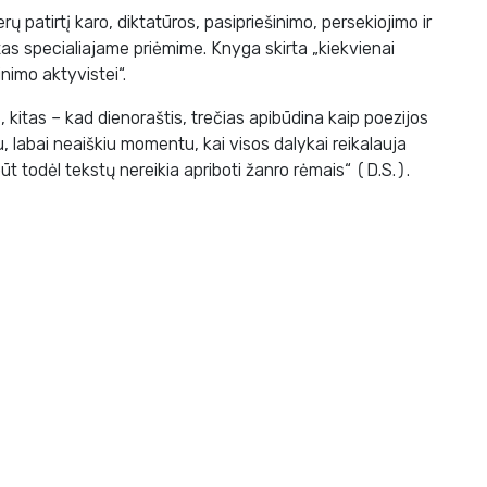
ų patirtį karo, diktatūros, pasipriešinimo, persekiojimo ir
tas specialiajame priėmime. Knyga skirta „kiekvienai
inimo aktyvistei“.
 kitas – kad dienoraštis, trečias apibūdina kaip poezijos
, labai neaiškiu momentu, kai visos dalykai reikalauja
t todėl tekstų nereikia apriboti žanro rėmais“ (D.S.).