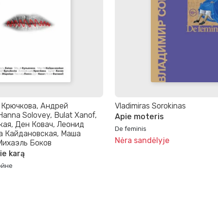
 Крючкова, Андрей
Vladimiras Sorokinas
anna Solovey, Bulat Xanof,
Apie moteris
ая, Ден Ковач, Леонид
De feminis
а Кайдановская, Маша
Nėra sandėlyje
Михаэль Боков
ie karą
ойне