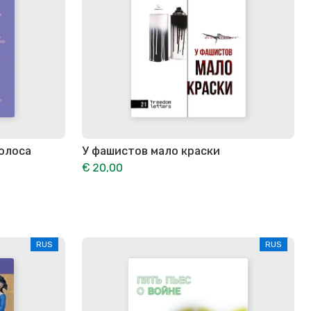
голоса
У фашистов мало краски
€ 20,00
RUS
RUS