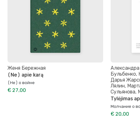
Женя Бережная
Александра
Бульбенко, H
(Ne) apie karą
Дарья Жарск
(Не) о войне
Лялин, Март
€ 27,00
Сульянова, 
Tylėjimas ap
Молчание о в
€ 20,00