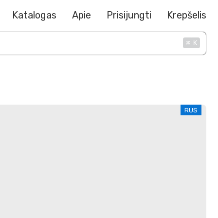
Katalogas
Apie
Prisijungti
Krepšelis
⌘
K
RUS