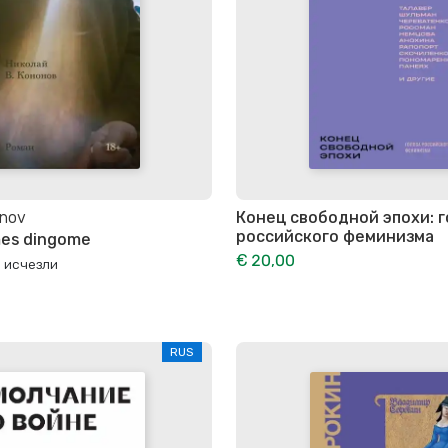
onov
Конец свободной эпохи: 
российского феминизма
 mes dingome
€ 20,00
ы исчезли
RUS