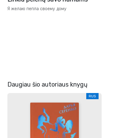
Я желаю пепла своему дому
Daugiau šio autoriaus knygų
RUS