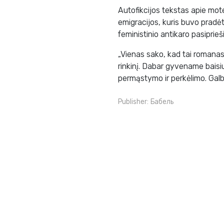
Autofikcijos tekstas apie moter
emigracijos, kuris buvo pradė
feministinio antikaro pasiprieš
„Vienas sako, kad tai romanas,
rinkinį. Dabar gyvename baisiu
permąstymo ir perkėlimo. Galbū
Publisher:
Бабель