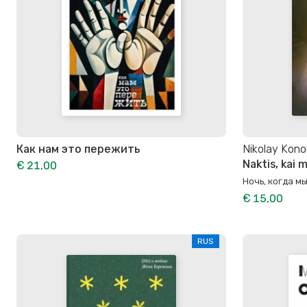
Как нам это пережить
Nikolay Kon
Naktis, kai
€ 21,00
Ночь, когда м
€ 15,00
RUS