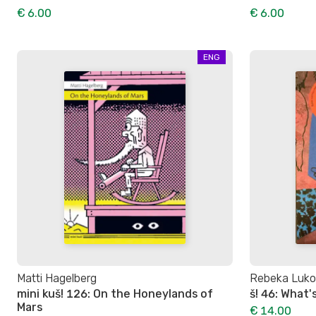
€ 6.00
€ 6.00
ENG
Matti Hagelberg
Rebeka Lukoš
mini kuš! 126: On the Honeylands of
š! 46: What'
Mars
€ 14.00