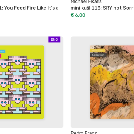
Michael Fikaris
1: You Feed Fire Like It's a
mini kuš! 113: SRY not Sorr
€ 6.00
ENG
Pedro Franz