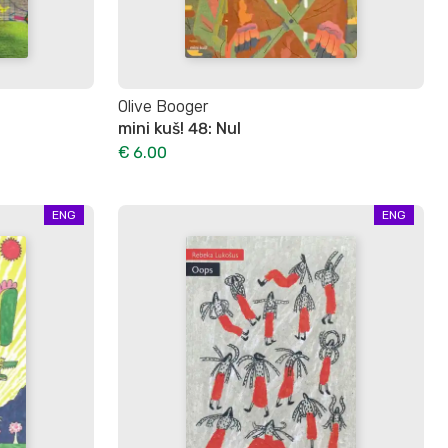
Olive Booger
mini kuš! 48: Nul
€ 6.00
ENG
ENG