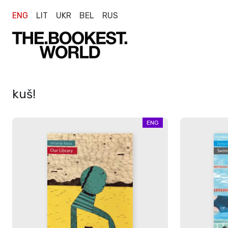
ENG
LIT
UKR
BEL
RUS
kuš!
ENG