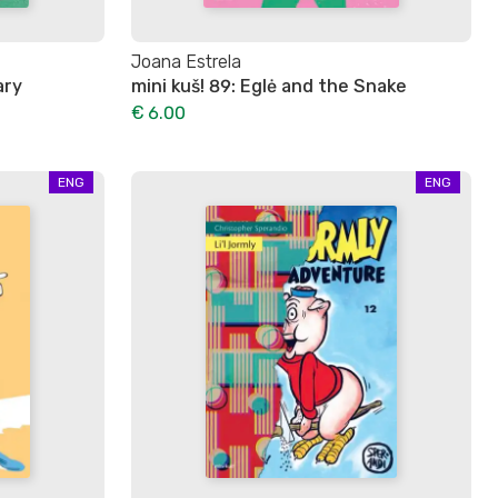
Joana Estrela
ary
mini kuš! 89: Eglė and the Snake
€ 6.00
ENG
ENG