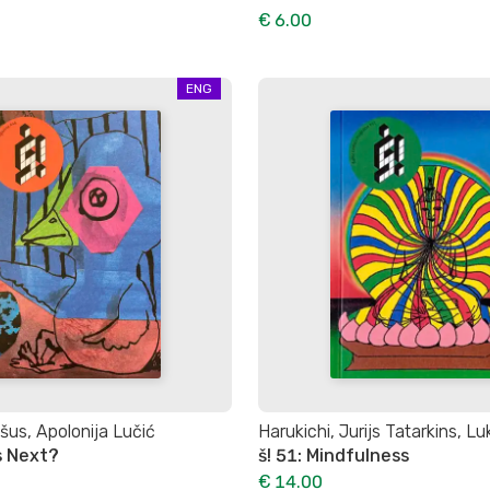
€ 6.00
ENG
us, Apolonija Lučić
Harukichi, Jurijs Tatarkins, L
s Next?
š! 51: Mindfulness
€ 14.00