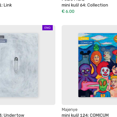
1: Link
mini kuš! 64: Collection
€ 6.00
ENG
Majenye
23: Undertow
mini kuš! 124: COMICUM