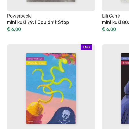
Powerpaola
Lilli Carré
mini kuš! 79: I Couldn’t Stop
mini kuš! 80
€ 6.00
€ 6.00
ENG