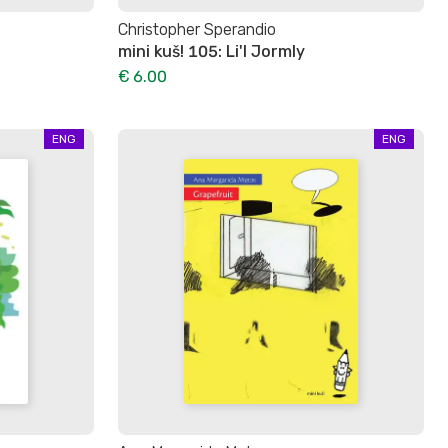
Christopher Sperandio
mini kuš! 105: Li'l Jormly
€ 6.00
ENG
ENG