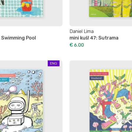
e
Daniel Lima
4: Swimming Pool
mini kuš! 47: Sutrama
€ 6.00
ENG