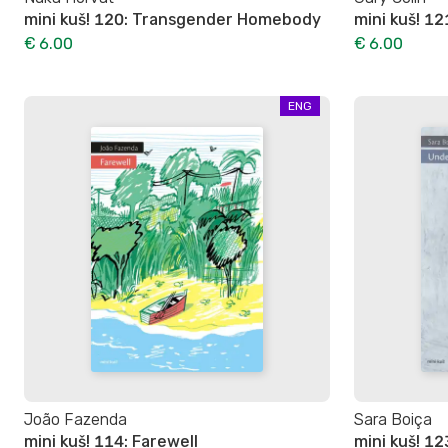
mini kuš! 120: Transgender Homebody
mini kuš! 12
€ 6.00
€ 6.00
ENG
João Fazenda
Sara Boiça
mini kuš! 114: Farewell
mini kuš! 1