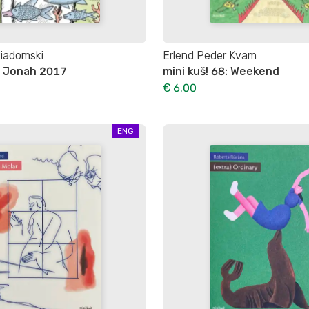
iadomski
Erlend Peder Kvam
1: Jonah 2017
mini kuš! 68: Weekend
€ 6.00
ENG