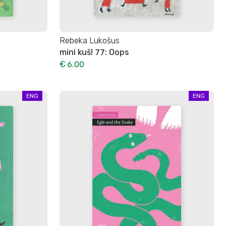
Rebeka Lukošus
mini kuš! 77: Oops
€ 6.00
ENG
ENG