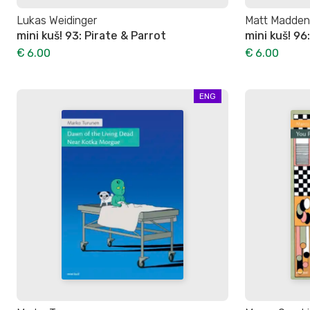
Lukas Weidinger
Matt Madden
mini kuš! 93: Pirate & Parrot
mini kuš! 96
€ 6.00
€ 6.00
ENG