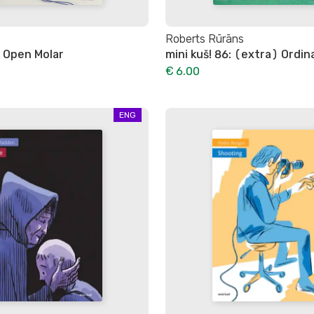
Roberts Rūrāns
: Open Molar
mini kuš! 86: (extra) Ordin
€ 6.00
ENG