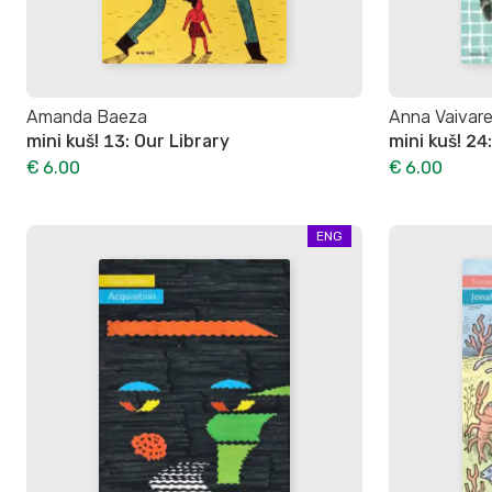
Amanda Baeza
Anna Vaivar
mini kuš! 13: Our Library
mini kuš! 2
€ 6.00
€ 6.00
ENG