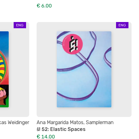
€ 6.00
ENG
ENG
ukas Weidinger
Ana Margarida Matos, Samplerman
š! 52: Elastic Spaces
€ 14.00