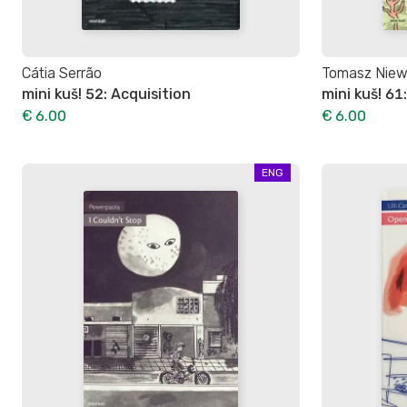
Cátia Serrão
Tomasz Niew
mini kuš! 52: Acquisition
mini kuš! 6
€ 6.00
€ 6.00
ENG