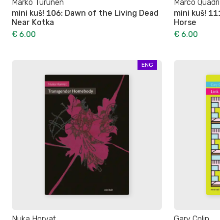
Marko Turunen
Marco Quadri
mini kuš! 106: Dawn of the Living Dead
mini kuš! 11
Near Kotka
Horse
€ 6.00
€ 6.00
ENG
Nuka Horvat
Gary Colin