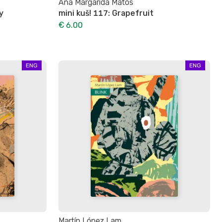
Ana Margarida Matos
y
mini kuš! 117: Grapefruit
€ 6.00
ENG
ENG
Martín López Lam