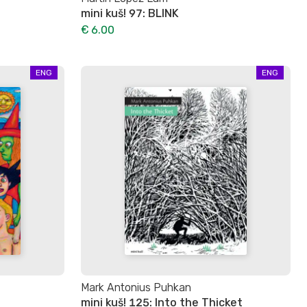
mini kuš! 97: BLINK
€ 6.00
ENG
ENG
Mark Antonius Puhkan
mini kuš! 125: Into the Thicket