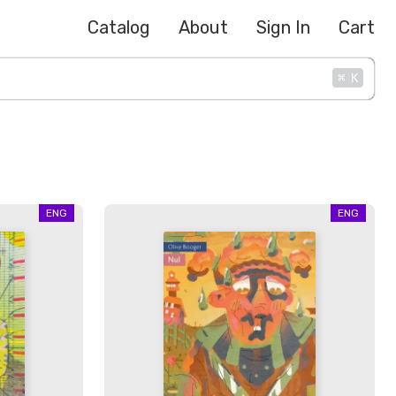
Catalog
About
Sign In
Cart
⌘
K
ENG
ENG