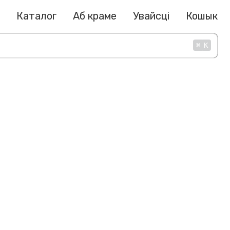
Каталог
Аб краме
Увайсці
Кошык
⌘
K