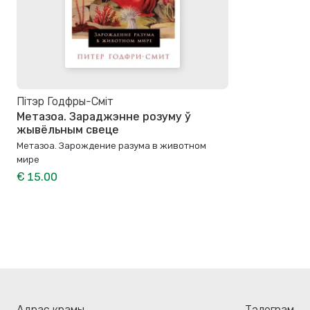
Пітэр Годфры-Сміт
Метазоа. Зараджэнне розуму ў
жывёльным свеце
Метазоа. Зарождение разума в животном
мире
€ 15.00
Адрас крамы
Тэлеграм