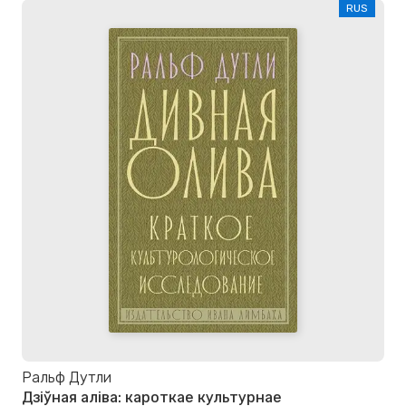
RUS
Ральф Дутли
Дзіўная аліва: кароткае культурнае