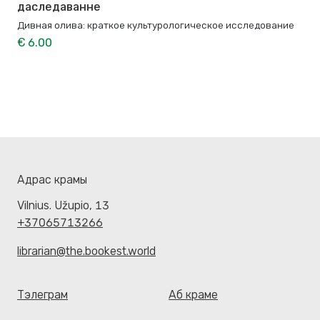
даследаванне
Дивная олива: краткое культурологическое исследование
€ 6.00
Адрас крамы
Vilnius. Užupio, 13
+37065713266
librarian@the.bookest.world
Тэлеграм
Аб краме