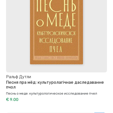
Ральф Дутли
Песня пра мёд: культуролагічнае даследаванне
пчол
Песнь о меде: культурологическое исследование пчел
€ 9.00