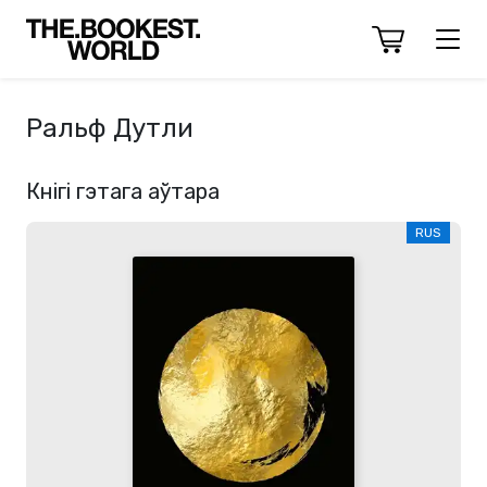
Ральф Дутли
Кнігі гэтага аўтара
RUS