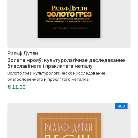
Ральф Дутли
Золата мрояў: культуролагічнае даследаванне
блаславёнага і праклятага металу
Золото грез: культурологическое исследование
благословенного и проклятого металла
€ 11.00
RUS