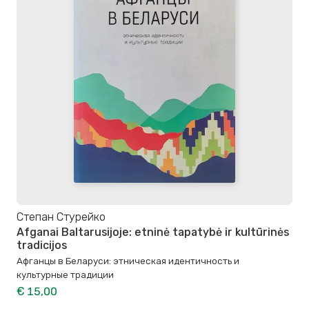
Степан Стурейко
Afganai Baltarusijoje: etninė tapatybė ir kultūrinės
tradicijos
Афганцы в Беларуси: этническая идентичность и
культурные традиции
€ 15,00