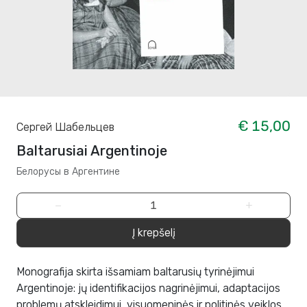
€ 15,00
Сергей Шабельцев
Baltarusiai Argentinoje
Белорусы в Аргентине
−
+
Į krepšelį
Monografija skirta išsamiam baltarusių tyrinėjimui
Argentinoje: jų identifikacijos nagrinėjimui, adaptacijos
problemų atskleidimui, visuomeninės ir politinės veiklos