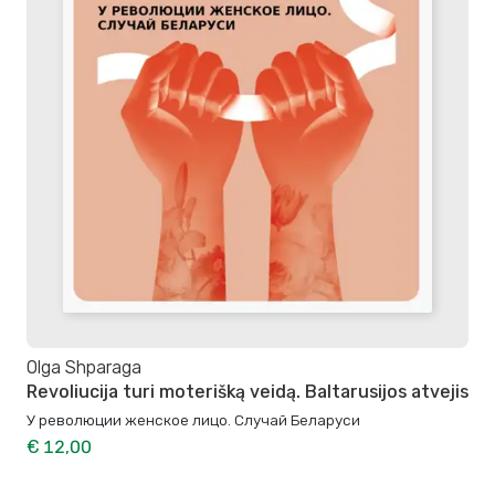
Olga Shparaga
Revoliucija turi moterišką veidą. Baltarusijos atvejis
У революции женское лицо. Случай Беларуси
€ 12,00