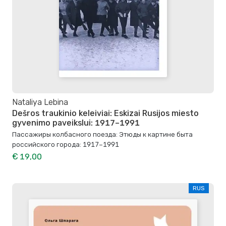
Nataliya Lebina
Dešros traukinio keleiviai: Eskizai Rusijos miesto
gyvenimo paveikslui: 1917–1991
Пассажиры колбасного поезда: Этюды к картине быта
российского города: 1917–1991
€ 19,00
RUS