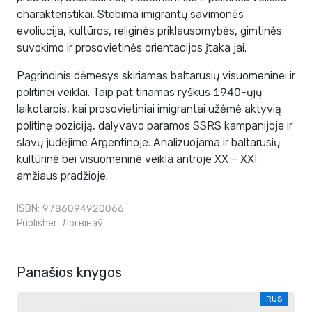
charakteristikai. Stebima imigrantų savimonės
evoliucija, kultūros, religinės priklausomybės, gimtinės
suvokimo ir prosovietinės orientacijos įtaka jai.
Pagrindinis dėmesys skiriamas baltarusių visuomeninei ir
politinei veiklai. Taip pat tiriamas ryškus 1940-ųjų
laikotarpis, kai prosovietiniai imigrantai užėmė aktyvią
politinę poziciją, dalyvavo paramos SSRS kampanijoje ir
slavų judėjime Argentinoje. Analizuojama ir baltarusių
kultūrinė bei visuomeninė veikla antroje XX – XXI
amžiaus pradžioje.
ISBN: 9786094920066
Publisher:
Логвінаў
Panašios knygos
RUS