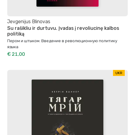
Jevgenijus Blinovas
Su rašikliu ir durtuvu. Įvadas į revoliucinę kalbos
politiką
Пером и штыком. Bведение в революционную политику
языка
€ 21,00
UKR