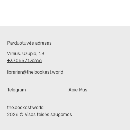
Parduotuvės adresas
Vilnius. Užupio, 13
+37065713266
librarian@the.bookest.world
Telegram
Apie Mus
the.bookest.world
2026 © Visos teisės saugomos