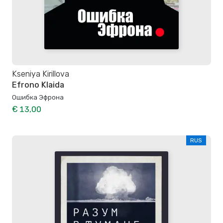
Kseniya Kirillova
Efrono Klaida
Ошибка Эфрона
€ 13,00
RUS