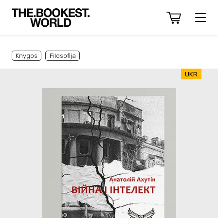
Knygos
Filosofija
UKR