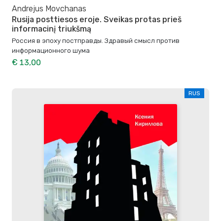
Andrejus Movchanas
Rusija posttiesos eroje. Sveikas protas prieš
informacinį triukšmą
Россия в эпоху постправды. Здравый смысл против
информационного шума
€ 13,00
RUS