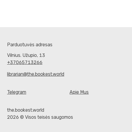
Parduotuvės adresas
Vilnius. Užupio, 13
+37065713266
librarian@the.bookest.world
Telegram
Apie Mus
the.bookest.world
2026 © Visos teisės saugomos