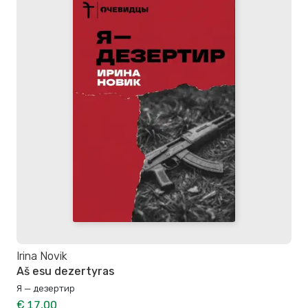
Irina Novik
Aš esu dezertyras
Я — дезертир
€ 17,00