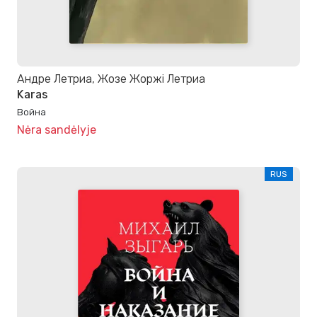
Андре Летриа, Жозе Жоржі Летриа
Karas
Война
Nėra sandėlyje
RUS