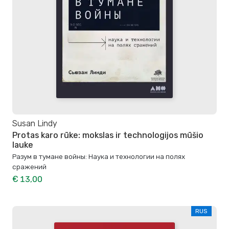
Susan Lindy
Protas karo rūke: mokslas ir technologijos mūšio
lauke
Разум в тумане войны: Наука и технологии на полях
сражений
€ 13,00
RUS