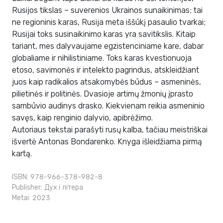
Rusijos tikslas – suverenios Ukrainos sunaikinimas; tai
ne regioninis karas, Rusija meta iššūkį pasaulio tvarkai;
Rusijai toks susinaikinimo karas yra savitikslis. Kitaip
tariant, mes dalyvaujame egzistenciniame kare, dabar
globaliame ir nihilistiniame. Toks karas kvestionuoja
etoso, savimonės ir intelekto pagrindus, atskleidžiant
juos kaip radikalios atsakomybės būdus – asmeninės,
pilietinės ir politinės. Dvasioje artimų žmonių įprasto
sambūvio audinys drasko. Kiekvienam reikia asmeninio
savęs, kaip renginio dalyvio, apibrėžimo.
Autoriaus tekstai parašyti rusų kalba, tačiau meistriškai
išvertė Antonas Bondarenko. Knyga išleidžiama pirmą
kartą.
ISBN: 978-966-378-982-8
Publisher:
Дух і літера
Metai: 2023