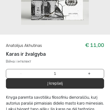
€ 11,00
Anatolijus Akhutinas
Karas ir žvalgyba
Війна і інтелект
−
+
Į krepšelį
Knyga paremta savotišku filosofiniu dienoraščiu, kurį
autorius parašė pirmaisiais didelio masto karo mėnesiais.
Laikui bėgant tapo aišku: šis karas ne dėl teritorijos,