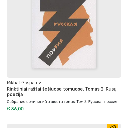
Mikhail Gasparov
Rinktiniai raštai šešiuose tomuose. Tomas 3: Rusų
poezija
Собрание сочинений в шести томах. Том 3: Русская поэзия
€ 36,00
UKR