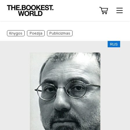
Knygos
Poezija
Publicizmas
RUS