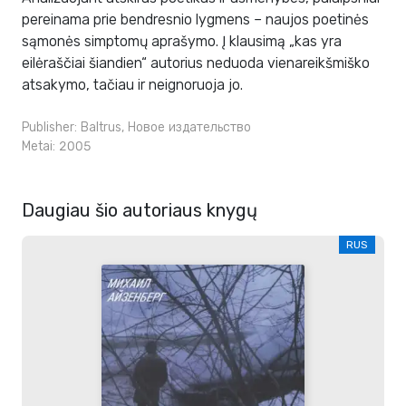
pereinama prie bendresnio lygmens – naujos poetinės
sąmonės simptomų aprašymo. Į klausimą „kas yra
eilėraščiai šiandien“ autorius neduoda vienareikšmiško
atsakymo, tačiau ir neignoruoja jo.
Publisher:
Baltrus
,
Новое издательство
Metai: 2005
Daugiau šio autoriaus knygų
RUS