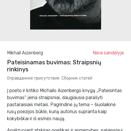
Mikhail Aizenberg
Nėra sandėlyje
Pateisinamas buvimas: Straipsnių
rinkinys
Оправданное присутствие: Сборник статей
Į poeto ir kritiko Michailo Aizenbergo knygą „Pateisintas
buvimas“ įeina straipsniai, daugiausia parašyti
pastaraisiais metais. Pagrindinė jų tema – šiuolaikinė
rusų poezijos būklė, kurią autorius supranta kaip
kokybiškai ir iš esmės naują.
Analizuojant atskiras poetikas ir asmenybes, palaipsniui