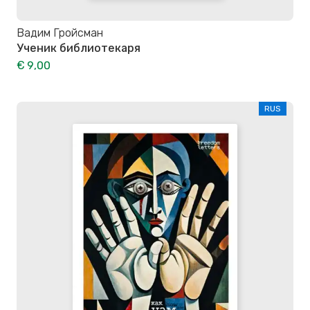
Вадим Гройсман
Ученик библиотекаря
€ 9,00
RUS