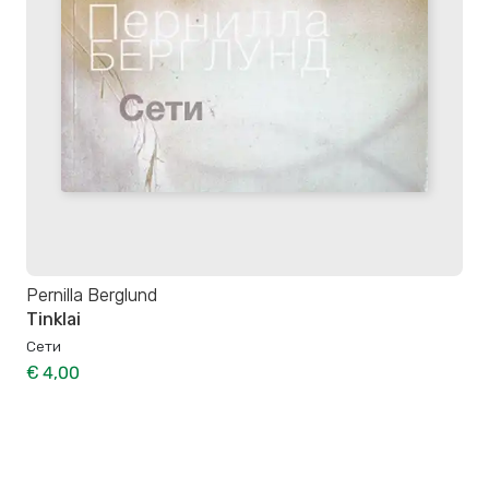
Pernilla Berglund
Tinklai
Сети
€ 4,00