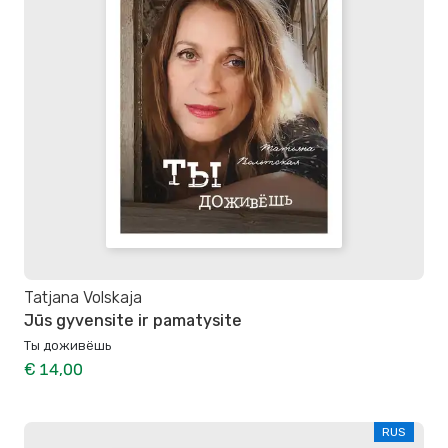
Tatjana Volskaja
Jūs gyvensite ir pamatysite
Ты доживёшь
€ 14,00
RUS