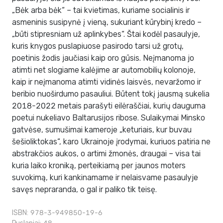
„Bėk arba bėk“ – tai kvietimas, kuriame socialinis ir
asmeninis susipynė į vieną, sukuriant kūrybinį kredo –
„būti stipresniam už aplinkybes“. Štai kodėl pasaulyje,
kuris knygos puslapiuose pasirodo tarsi už grotų,
poetinis žodis jaučiasi kaip oro gūsis. Neįmanoma jo
atimti net slogiame kalėjime ar automobilių kolonoje,
kaip ir neįmanoma atimti vidinės laisvės, nevaržomo ir
beribio nuoširdumo pasauliui. Būtent tokį jausmą sukelia
2018-2022 metais parašyti eilėraščiai, kurių dauguma
poetui nukeliavo Baltarusijos ribose. Sulaikymai Minsko
gatvėse, sumušimai kameroje „keturiais, kur buvau
šešioliktokas“, karo Ukrainoje įrodymai, kuriuos patiria ne
abstrakčios aukos, o artimi žmonės, draugai – visa tai
kuria laiko kroniką, perteikiamą per jaunos moters
suvokimą, kuri kankinamame ir nelaisvame pasaulyje
savęs nepraranda, o gal ir paliko tik teisę.
ISBN: 978-3-949850-19-6