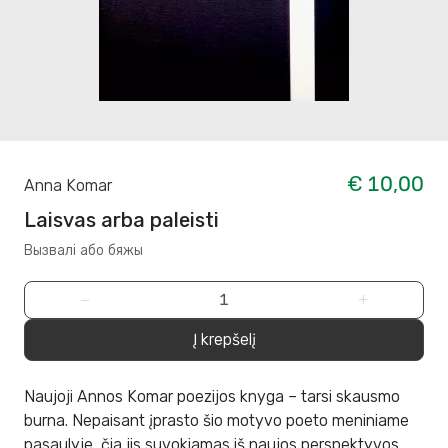
€ 10,00
Anna Komar
Laisvas arba paleisti
Вызвалi або бяжы
−
+
Į krepšelį
Naujoji Annos Komar poezijos knyga – tarsi skausmo
burna. Nepaisant įprasto šio motyvo poeto meniniame
pasaulyje, čia jis suvokiamas iš naujos perspektyvos.