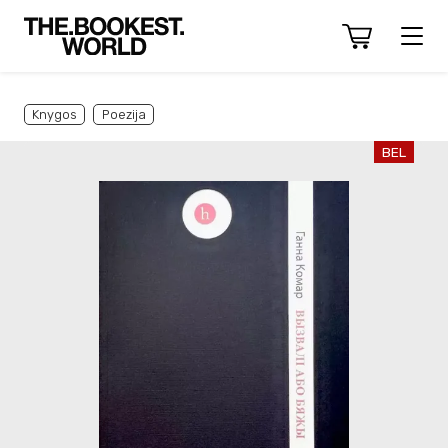
Knygos
Poezija
BEL