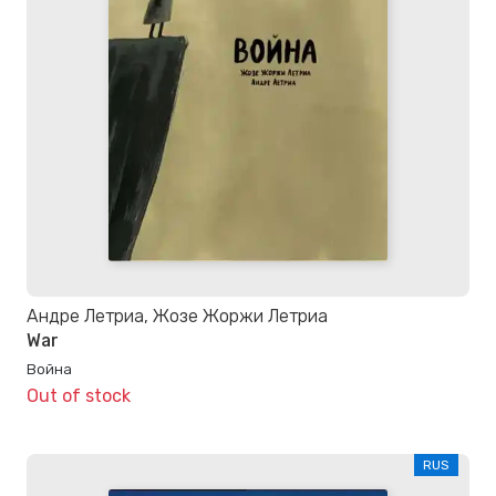
Андре Летриа, Жозе Жоржи Летриа
War
Война
Out of stock
RUS