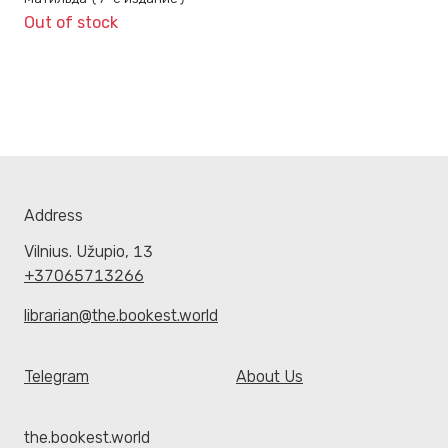
Out of stock
Address
Vilnius. Užupio, 13
+37065713266
librarian@the.bookest.world
Telegram
About Us
the.bookest.world