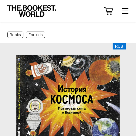
Books
For kids
RUS