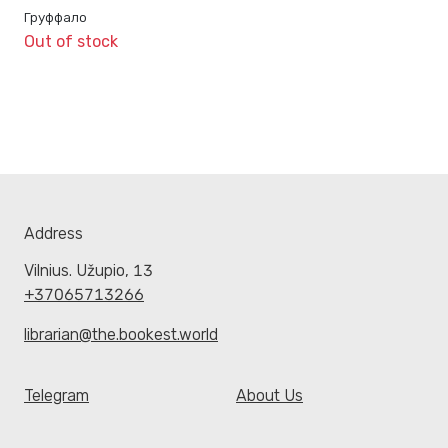
Груффало
Out of stock
Address
Vilnius. Užupio, 13
+37065713266
librarian@the.bookest.world
Telegram
About Us