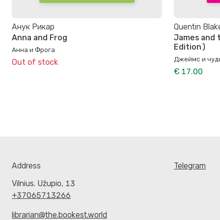
Анук Рикар
Quentin Blak
Anna and Frog
James and t
Edition)
Анна и Фрога
Джеймс и чуд
Out of stock
€ 17.00
Address
Telegram
Vilnius. Užupio, 13
+37065713266
librarian@the.bookest.world