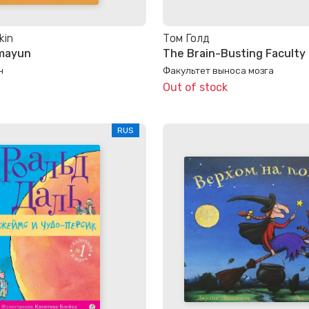
kin
Том Голд
amayun
The Brain-Busting Faculty
н
Факультет выноса мозга
Out of stock
RUS