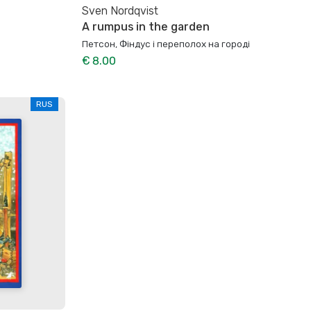
Sven Nordqvist
A rumpus in the garden
Петсон, Фіндус і переполох на городі
€ 8.00
RUS