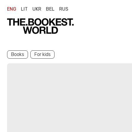
ENG
LIT
UKR
BEL
RUS
Books
For kids