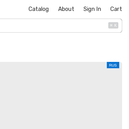
Catalog
About
Sign In
Cart
⌘
K
RUS