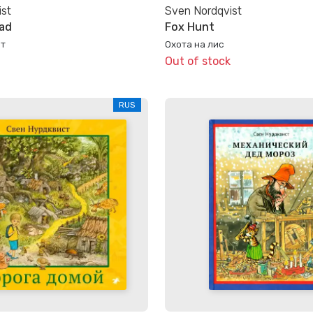
ist
Sven Nordqvist
sad
Fox Hunt
ит
Охота на лис
Out of stock
RUS