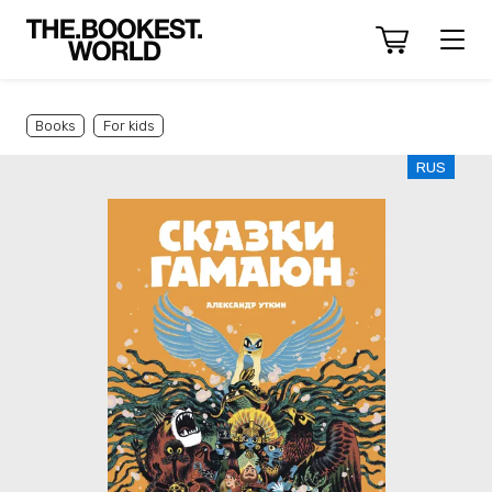
Books
For kids
RUS