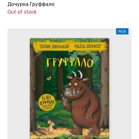
Дочурка Груффало
Out of stock
RUS