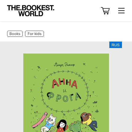
Books
For kids
RUS