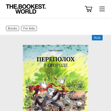
Books
For kids
RUS