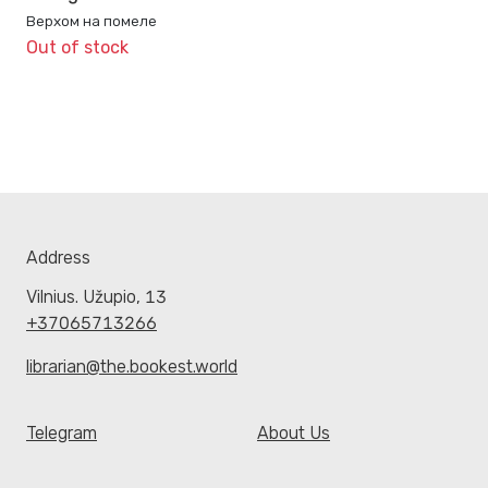
Верхом на помеле
Out of stock
Address
Vilnius. Užupio, 13
+37065713266
librarian@the.bookest.world
Telegram
About Us