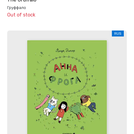
Груффало
Out of stock
RUS