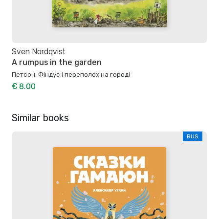
Sven Nordqvist
A rumpus in the garden
Петсон, Фіндус і переполох на городі
€ 8.00
Similar books
RUS