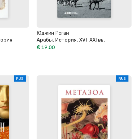
Юджин Роган
тория
Арабы. История. XVI–XXI вв.
€ 19,00
RUS
RUS