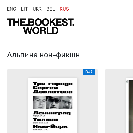
ENG
LIT
UKR
BEL
RUS
Альпина нон-фикшн
RUS