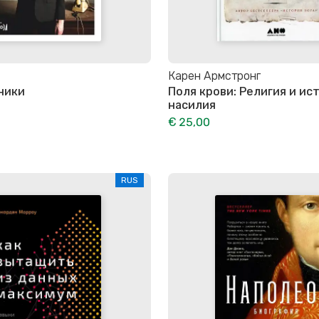
Карен Армстронг
ники
Поля крови: Религия и ис
насилия
€ 25,00
RUS