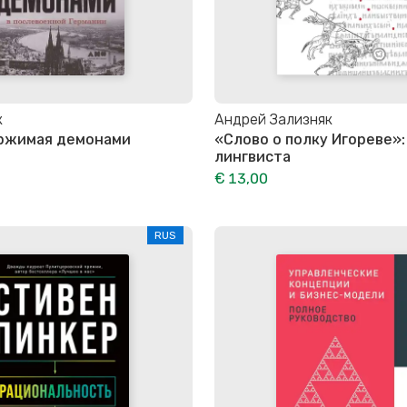
к
Андрей Зализняк
ержимая демонами
«Слово о полку Игореве»:
лингвиста
€ 13,00
RUS