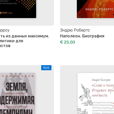
орроу
Эндрю Робертс
ть из данных максимум.
Наполеон. Биография
литики для
€ 25,00
истов
RUS