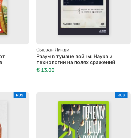
Сьюзан Линди
от
Разум в тумане войны: Наука и
в
технологии на полях сражений
€ 13,00
RUS
RUS