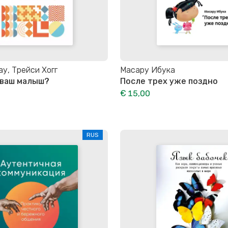
у, Трейси Хогг
Масару Ибука
 ваш малыш?
После трех уже поздно
€ 15,00
RUS