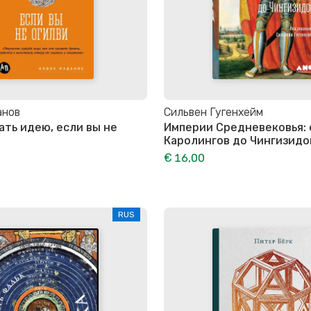
анов
Сильвен Гугенхейм
ать идею, если вы не
Империи Средневековья: 
Каролингов до Чингизидо
€ 16,00
RUS