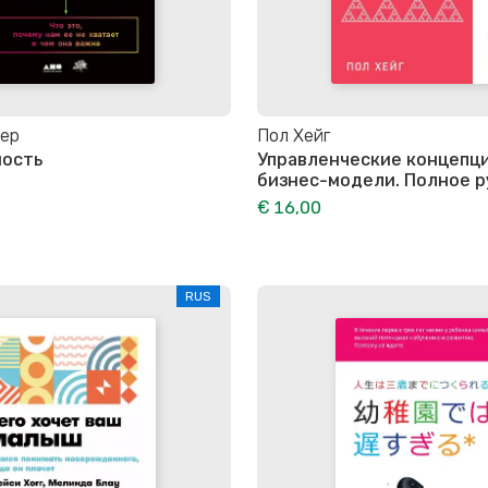
кер
Пол Хейг
ность
Управленческие концепци
бизнес-модели. Полное 
€ 16,00
RUS