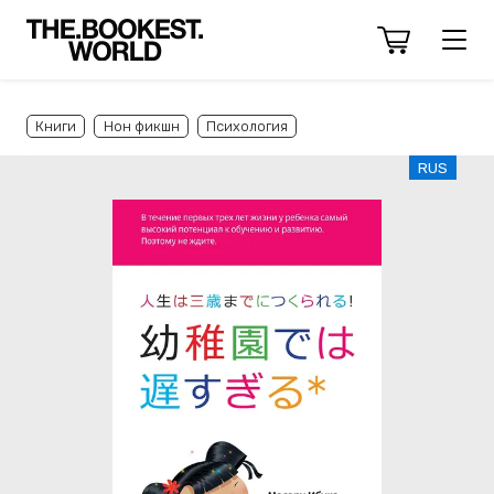
Книги
Нон фикшн
Психология
RUS