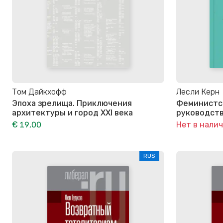
Том Дайкхофф
Лесли Керн
Эпоха зрелища. Приключения
Феминистск
архитектуры и город XXI века
руководств
€ 19,00
Нет в нали
RUS