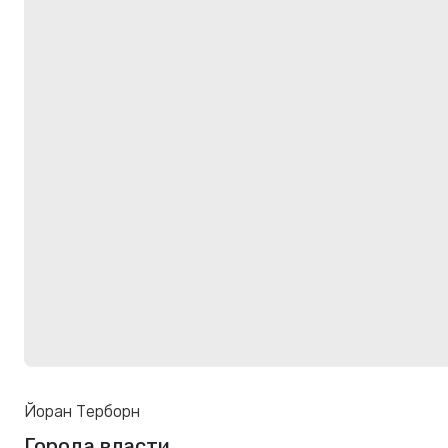
Йоран Терборн
Города власти