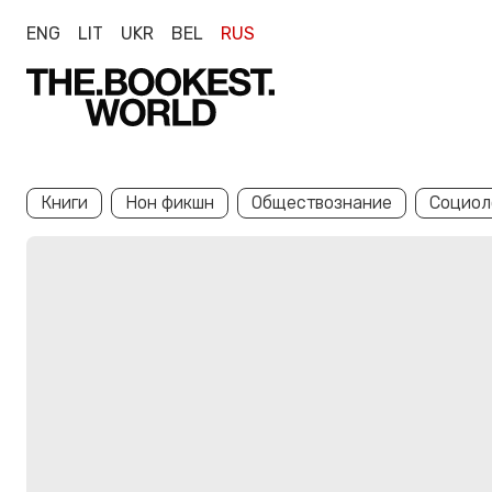
ENG
LIT
UKR
BEL
RUS
Книги
Нон фикшн
Обществознание
Социол