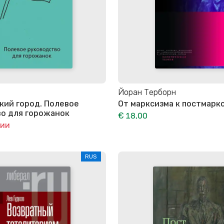
Йоран Терборн
ий город. Полевое
От марксизма к постмарк
о для горожанок
€ 18,00
чии
RUS