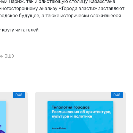
ный Париж, так и блистающую столицу Казахстана
 многостороннему анализу «Города власти» заставляют
родское будущее, а также исторически сложившееся
 кругу читателей.
ом ВШЭ
RUS
RUS