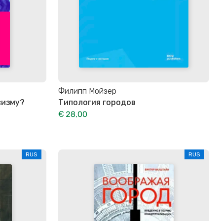
Филипп Мойзер
сизму?
Типология городов
€ 28,00
RUS
RUS