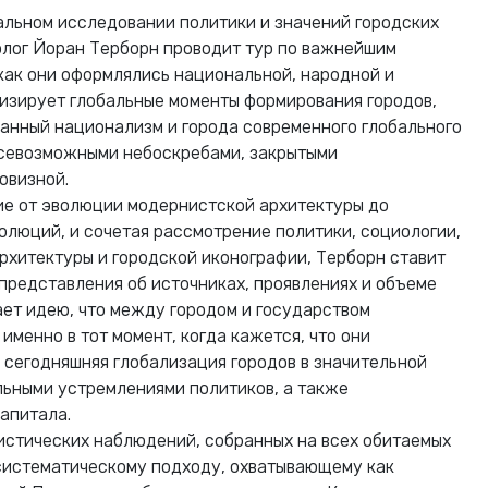
альном исследовании политики и значений городских
лог Йоран Терборн проводит тур по важнейшим
 как они оформлялись национальной, народной и
лизирует глобальные моменты формирования городов,
анный национализм и города современного глобального
всевозможными небоскребами, закрытыми
овизной.
ие от эволюции модернистской архитектуры до
олюций, и сочетая рассмотрение политики, социологии,
архитектуры и городской иконографии, Терборн ставит
представления об источниках, проявлениях и объеме
ает идею, что между городом и государством
именно в тот момент, когда кажется, что они
и сегодняшняя глобализация городов в значительной
льными устремлениями политиков, а также
апитала.
истических наблюдений, собранных на всех обитаемых
систематическому подходу, охватывающему как