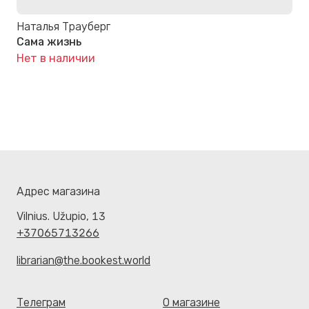
Наталья Трауберг
Сама жизнь
Нет в наличии
Адрес магазина
Vilnius. Užupio, 13
+37065713266
librarian@the.bookest.world
Телеграм
О магазине