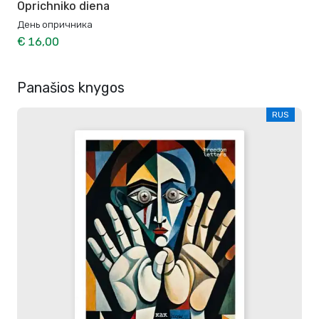
Oprichniko diena
День опричника
€ 16,00
Panašios knygos
RUS