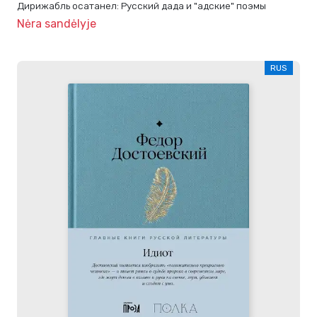
Дирижабль осатанел: Русский дада и "адские" поэмы
Nėra sandėlyje
RUS