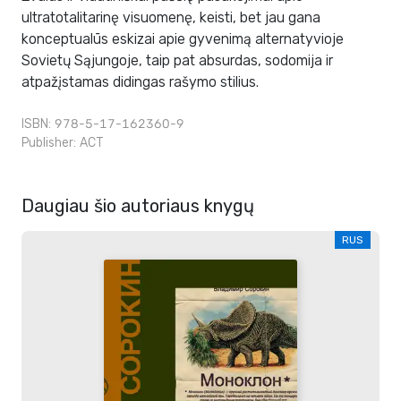
ultratotalitarinę visuomenę, keisti, bet jau gana
konceptualūs eskizai apie gyvenimą alternatyvioje
Sovietų Sąjungoje, taip pat absurdas, sodomija ir
atpažįstamas didingas rašymo stilius.
ISBN: 978-5-17-162360-9
Publisher:
АСТ
Daugiau šio autoriaus knygų
RUS