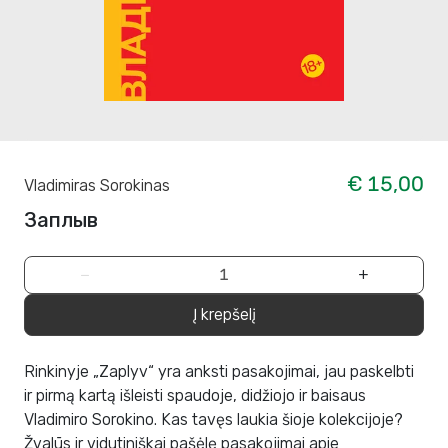
€ 15,00
Vladimiras Sorokinas
Заплыв
−
+
Į krepšelį
Rinkinyje „Zaplyv“ yra anksti pasakojimai, jau paskelbti
ir pirmą kartą išleisti spaudoje, didžiojo ir baisaus
Vladimiro Sorokino. Kas tavęs laukia šioje kolekcijoje?
Žvalūs ir vidutiniškai pašėlę pasakojimai apie