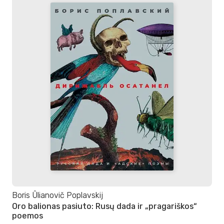
Boris Ûlianovič Poplavskij
Oro balionas pasiuto: Rusų dada ir „pragariškos“
poemos