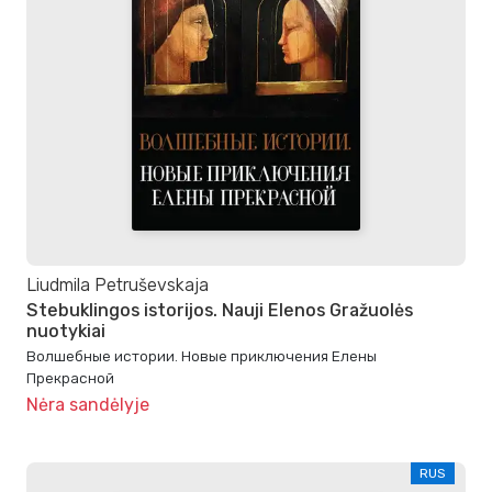
Liudmila Petruševskaja
Stebuklingos istorijos. Nauji Elenos Gražuolės
nuotykiai
Волшебные истории. Новые приключения Елены
Прекрасной
Nėra sandėlyje
RUS