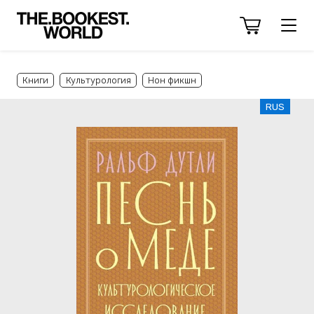
Книги
Культурология
Нон фикшн
RUS