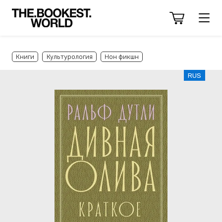
Книги
Культурология
Нон фикшн
RUS