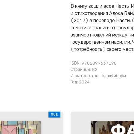
В книгу вошли эссе Насты 
и стихотворения Алока Вай
(2017) в переводе Насты. 
тематика границ: от госуда
взаимоотношений между ним
государственном насилии. 
(потребность) своего места
ISBN: 9786099637198
Страницы: 82
Издательство:
Пфляўмбаўм
Год: 2024
RUS