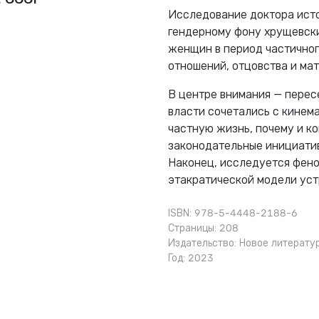
Исследование доктора ист
гендерному фону хрущевски
женщин в период частично
отношений, отцовства и мат
В центре внимания — перес
власти сочетались с кинем
частную жизнь, почему и к
законодательные инициатив
Наконец, исследуется фено
этакратической модели уст
ISBN: 978-5-4448-2188-6
Страницы: 208
Издательство:
Новое литерату
Год: 2023