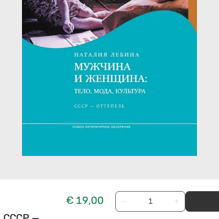
€ 19,00
−
+
. СССР —