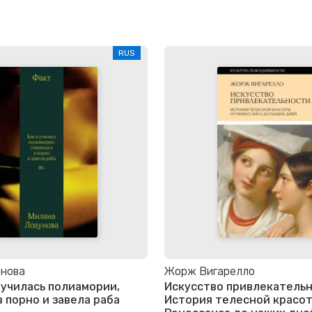
RUS
унова
Жорж Вигарелло
я училась полиамории,
Искусство привлекательн
в порно и завела раба
История телесной красо