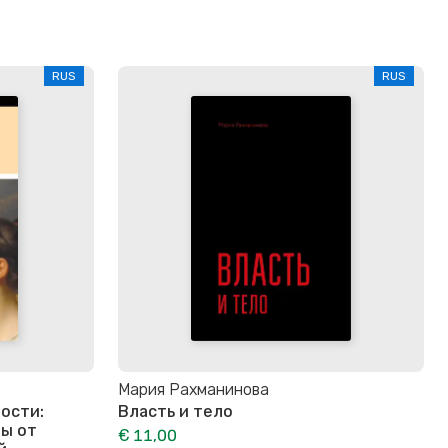
RUS
RUS
Мария Рахманинова
ости:
Власть и тело
ты от
€ 11,00