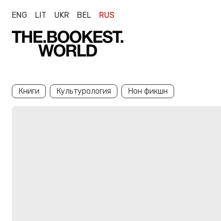
ENG
LIT
UKR
BEL
RUS
Книги
Культурология
Нон фикшн