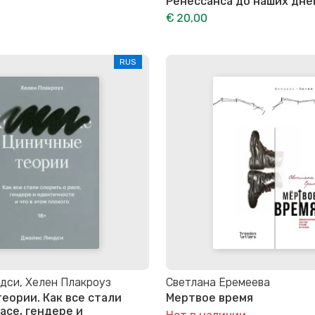
Ренессанса до наших дне
€ 20,00
RUS
дси, Хелен Плакроуз
Светлана Еремеева
еории. Как все стали
Мертвое время
асе, гендере и