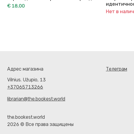
идентично
€ 18,00
Нет в нали
Адрес магазина
Телеграм
Vilnius. Užupio, 13
+37065713266
librarian@the.bookest.world
the.bookest.world
2026 © Все права защищены