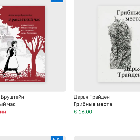
 Бруштейн
Дарья Трайден
ый час
Грибные места
чии
€ 16,00
RUS