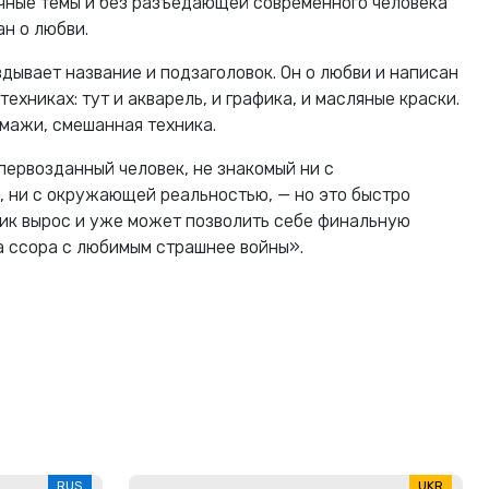
ечные темы и без разъедающей современного человека
н о любви.
дывает название и подзаголовок. Он о любви и написан
ехниках: тут и акварель, и графика, и масляные краски.
ммажи, смешанная техника.
первозданный человек, не знакомый ни с
 ни с окружающей реальностью, — но это быстро
чик вырос и уже может позволить себе финальную
да ссора с любимым страшнее войны».
RUS
UKR