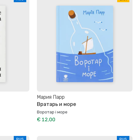
Мария Парр
Вратарь и море
Воротар і море
€ 12,00
RUS
RUS