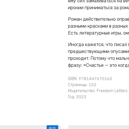
ему сил замахиваться на в
иронии приниматься за рома
Роман действительно оправ
разными красками в разных т
Есть литературные игры, о
Иногда кажется, что писал 
предшествующими опусами,
проходит. Потому что маль
фразу: «Счастье — это ког
ISBN: 9781447670162
Страницы: 152
Издательство:
Freedom Letters
Год: 2023
RUS