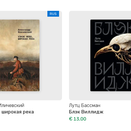
RUS
Иличевский
Лутц Бассман
, широкая река
Блэк Виллидж
€ 13,00