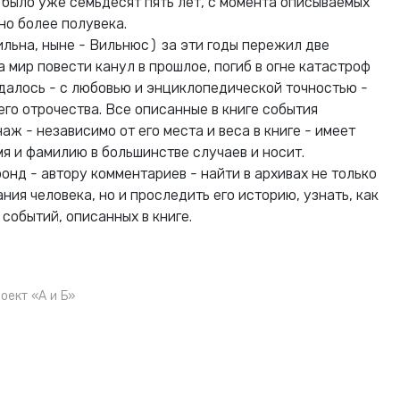
й было уже семьдесят пять лет, с момента описываемых
о более полувека.
ильна, ныне - Вильнюс) за эти годы пережил две
а мир повести канул в прошлое, погиб в огне катастроф
удалось - с любовью и энциклопедической точностью -
его отрочества. Все описанные в книге события
ж - независимо от его места и веса в книге - имеет
мя и фамилию в большинстве случаев и носит.
онд - автору комментариев - найти в архивах не только
я человека, но и проследить его историю, узнать, как
 событий, описанных в книге.
оект «А и Б»