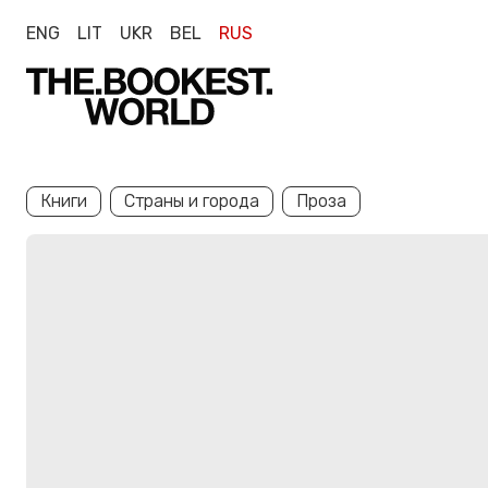
ENG
LIT
UKR
BEL
RUS
Книги
Страны и города
Проза