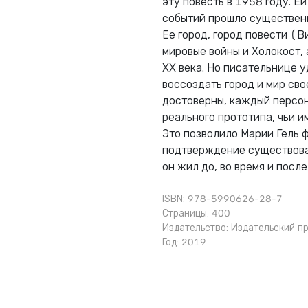
эту повесть в 1958 году. Е
событий прошло существенн
Ее город, город повести (В
мировые войны и Холокост, 
XX века. Но писательнице 
воссоздать город и мир сво
достоверны, каждый персона
реального прототипа, чьи и
Это позволило Марии Гель ф
подтверждение существовани
он жил до, во время и после
ISBN: 978-5990626-28-7
Страницы: 400
Издательство:
Издательский пр
Год: 2019