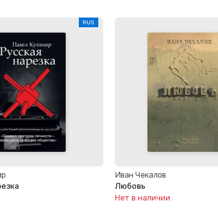
RUS
ир
Иван Чекалов
резка
Любовь
Нет в наличии