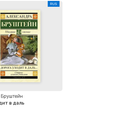
RUS
 Бруштейн
дит в даль