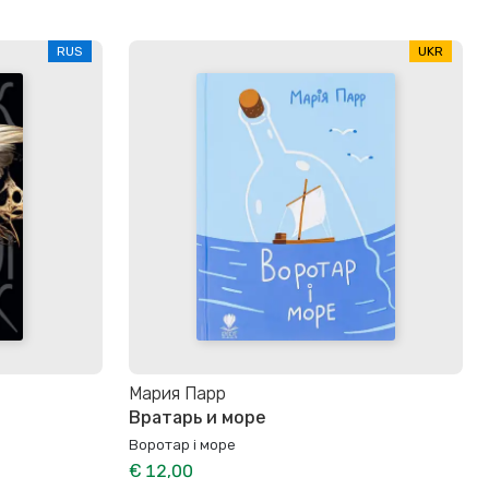
RUS
UKR
Мария Парр
Вратарь и море
Воротар і море
€ 12,00