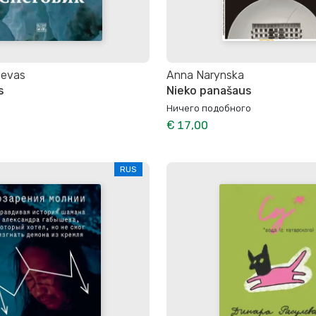
levas
Anna Narynska
s
Nieko panašaus
Ничего подобного
€ 17,00
RUS