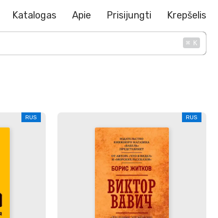
Katalogas
Apie
Prisijungti
Krepšelis
⌘
K
RUS
RUS