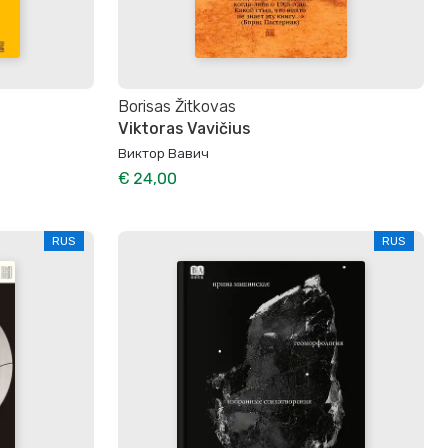
Borisas Žitkovas
Viktoras Vavičius
Виктор Вавич
€ 24,00
RUS
RUS