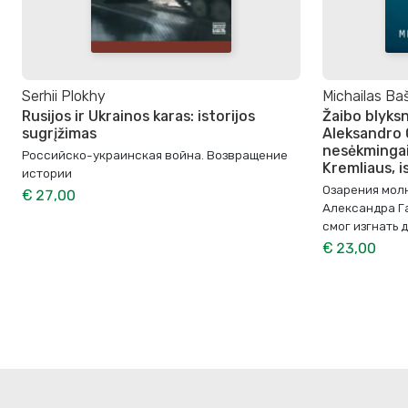
Serhii Plokhy
Michailas Ba
Rusijos ir Ukrainos karas: istorijos
Žaibo blyksn
sugrįžimas
Aleksandro 
nesėkmingai
Российско-украинская война. Возвращение
Kremliaus, i
истории
Озарения мол
€ 27,00
Александра Га
смог изгнать 
€ 23,00