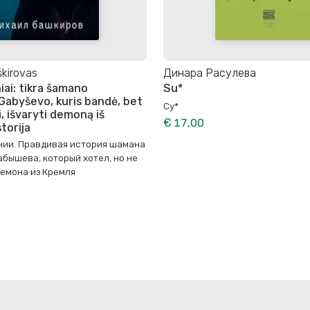
škirovas
Динара Расулева
iai: tikra šamano
Su*
Gabyševo, kuris bandė, bet
Су*
, išvaryti demoną iš
€ 17,00
storija
нии. Правдивая история шамана
бышева, который хотел, но не
демона из Кремля