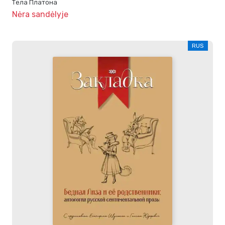
Тела Платона
Nėra sandėlyje
RUS