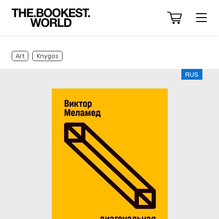
Art
Knygos
RUS