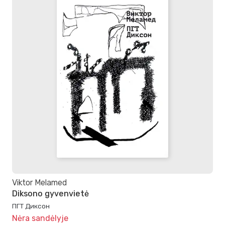
Viktor Melamed
Diksono gyvenvietė
ПГТ Диксон
Nėra sandėlyje