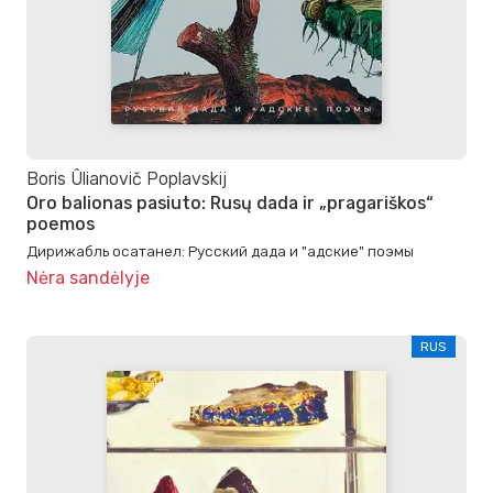
Boris Ûlianovič Poplavskij
Oro balionas pasiuto: Rusų dada ir „pragariškos“
poemos
Дирижабль осатанел: Русский дада и "адские" поэмы
Nėra sandėlyje
RUS