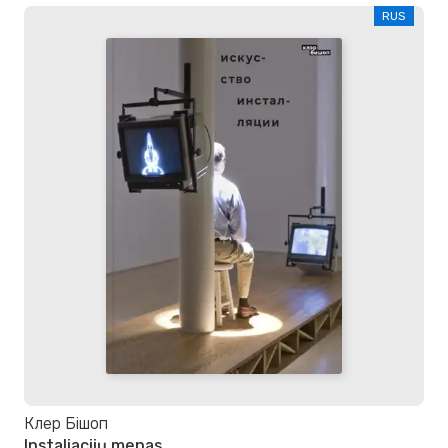
RUS
Клер Бішоп
Instaliacijų menas