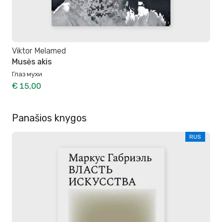
Viktor Melamed
Musės akis
Глаз мухи
€ 15,00
Panašios knygos
RUS