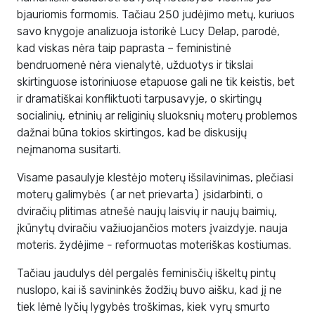
bjauriomis formomis. Tačiau 250 judėjimo metų, kuriuos
savo knygoje analizuoja istorikė Lucy Delap, parodė,
kad viskas nėra taip paprasta – feministinė
bendruomenė nėra vienalytė, užduotys ir tikslai
skirtinguose istoriniuose etapuose gali ne tik keistis, bet
ir dramatiškai konfliktuoti tarpusavyje, o skirtingų
socialinių, etninių ar religinių sluoksnių moterų problemos
dažnai būna tokios skirtingos, kad be diskusijų
neįmanoma susitarti.
Visame pasaulyje klestėjo moterų išsilavinimas, plečiasi
moterų galimybės (ar net prievarta) įsidarbinti, o
dviračių plitimas atnešė naujų laisvių ir naujų baimių,
įkūnytų dviračiu važiuojančios moters įvaizdyje. nauja
moteris. žydėjime - reformuotas moteriškas kostiumas.
Tačiau jaudulys dėl pergalės feminisčių iškeltų pintų
nuslopo, kai iš savininkės žodžių buvo aišku, kad jį ne
tiek lėmė lyčių lygybės troškimas, kiek vyrų smurto