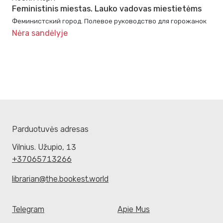
Feministinis miestas. Lauko vadovas miestietėms
Феминистский город. Полевое руководство для горожанок
Nėra sandėlyje
Parduotuvės adresas
Vilnius. Užupio, 13
+37065713266
librarian@the.bookest.world
Telegram
Apie Mus