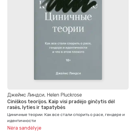
Джеймс Линдси, Helen Pluckrose
Ciniškos teorijos. Kaip visi pradėjo ginčytis dėl
rasės, lyties ir tapatybės
Циничные теории. Как все стали спорить о расе, гендере и
идентичности
Nėra sandėlyje