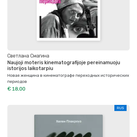
Светлана Смагина
Naujoji moteris kinematografijoje pereinamuoju
istorijos laikotarpiu
Новая женщина в кинематографе переходных исторических
периодов
€ 18,00
RUS