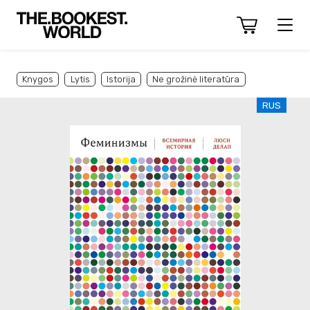
Knygos
Lytis
Istorija
Ne grožinė literatūra
RUS