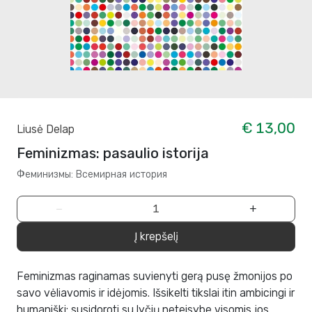
€ 13,00
Liusė Delap
Feminizmas: pasaulio istorija
Феминизмы: Всемирная история
−
+
Į krepšelį
Feminizmas raginamas suvienyti gerą pusę žmonijos po
savo vėliavomis ir idėjomis. Išsikelti tikslai itin ambicingi ir
humaniški: susidoroti su lyčių neteisybe visomis jos