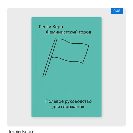
RUS
Лесли Керн