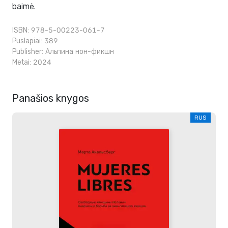
baimė.
ISBN: 978-5-00223-061-7
Puslapiai: 389
Publisher:
Альпина нон-фикшн
Metai: 2024
Panašios knygos
RUS