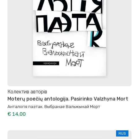
Колектив авторів
Moterų poečių antologija. Pasirinko Valzhyna Mort
Анталогія паэтак. Выбранае Вальжынай Морт
€ 14,00
RUS