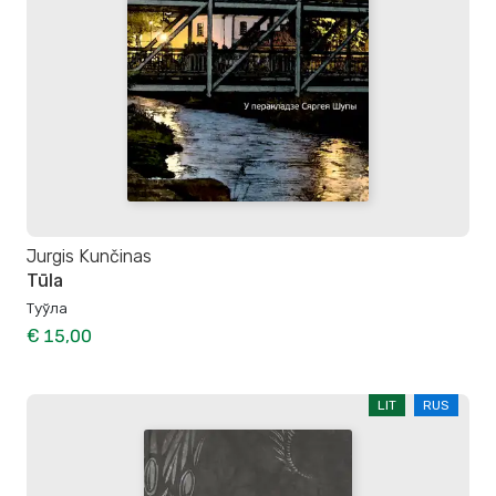
Jurgis Kunčinas
Tūla
Туўла
€ 15,00
LIT
RUS