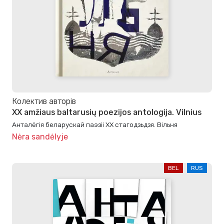
Колектив авторів
XX amžiaus baltarusių poezijos antologija. Vilnius
Анталёгiя беларускай паэзii XX стагодзьдзя. Вiльня
Nėra sandėlyje
BEL
RUS