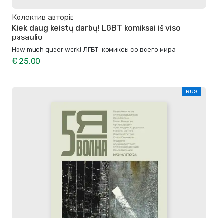
Колектив авторів
Kiek daug keistų darbų! LGBT komiksai iš viso
pasaulio
How much queer work! ЛГБТ-комиксы со всего мира
€ 25,00
RUS