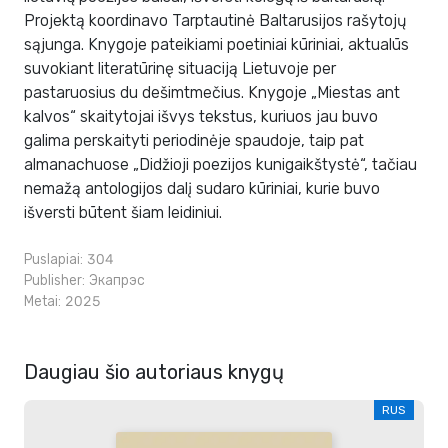
Projektą koordinavo Tarptautinė Baltarusijos rašytojų
sąjunga. Knygoje pateikiami poetiniai kūriniai, aktualūs
suvokiant literatūrinę situaciją Lietuvoje per
pastaruosius du dešimtmečius. Knygoje „Miestas ant
kalvos“ skaitytojai išvys tekstus, kuriuos jau buvo
galima perskaityti periodinėje spaudoje, taip pat
almanachuose „Didžioji poezijos kunigaikštystė“, tačiau
nemažą antologijos dalį sudaro kūriniai, kurie buvo
išversti būtent šiam leidiniui.
Puslapiai: 304
Publisher:
Экапрэс
Metai: 2025
Daugiau šio autoriaus knygų
RUS