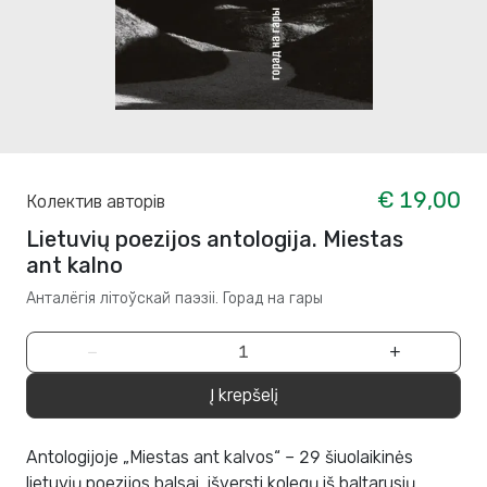
€ 19,00
Колектив авторів
Lietuvių poezijos antologija. Miestas
ant kalno
Анталёгія літоўскай паэзіі. Горад на гары
−
+
Į krepšelį
Antologijoje „Miestas ant kalvos“ – 29 šiuolaikinės
lietuvių poezijos balsai, išversti kolegų iš baltarusių.