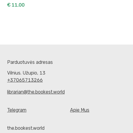
€ 11,00
Parduotuvės adresas
Vilnius. Užupio, 13
+37065713266
librarian@the.bookest.world
Telegram
Apie Mus
the.bookest.world